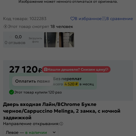
Изображение может немного отличаться от оригинала.
В избранное
В сравнение
Код товара: 1022283
Этот товар смотрят
18 человек
0,0
Загрузить
фото
0 отзывов
27 120
₽
Нашли дешевле? Снизим цену!
Без переплат
Оплатить позже
всего
4 520 ₽
в месяц
Этот товар купили 120 раз
Дверь входная Лайн/BChrome Букле
черное/Cappuccino Melinga, 2 замка, с ночной
задвижкой
Направление открывания:
Левое
—
в наличии