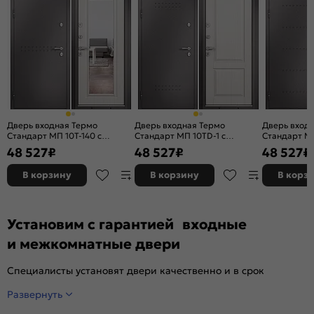
Вес, кг:
46
Дверь входная Термо
Дверь входная Термо
Дверь вход
Стандарт МП 10T-140 с
Стандарт МП 10TD-1 с
Стандарт МП
терморазрывом Шоколад
терморазрывом Шоколад
терморазр
48 527
₽
48 527
₽
48 527
₽
букле/Бьянко ларче, 2 замка,
букле/Бьянко ларче, 2 замка,
букле/Бьянк
с ночной задвижкой
с ночной задвижкой
с ночной за
В корзину
В корзину
В корз
Установим с гарантией входные
и межкомнатные двери
Специалисты установят двери качественно и в срок
Развернуть