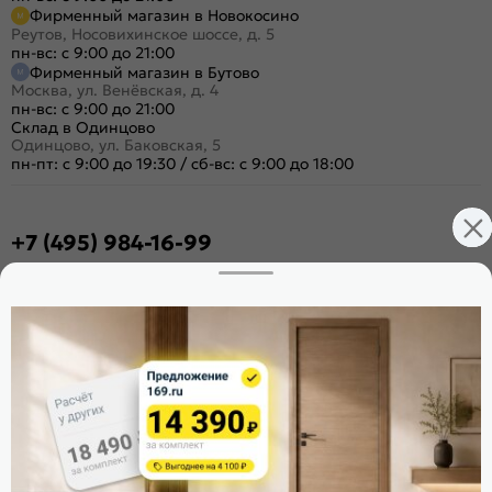
Фирменный магазин в Новокосино
Реутов, Носовихинское шоссе, д. 5
пн-вс: с 9:00 до 21:00
Фирменный магазин в Бутово
Москва, ул. Венёвская, д. 4
пн-вс: с 9:00 до 21:00
Склад в Одинцово
Одинцово, ул. Баковская, 5
пн-пт: с 9:00 до 19:30
/
сб-вс: с 9:00 до 18:00
+7 (495) 984-16-99
Заказать звонок
Стать дилером
Расскажите о нас
Поделиться
Оцените магазин