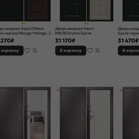
рь входная Борн/SBlack
Дверь входная Некст
Дверь вход
ле черное/Wenge Melinga, 2
МФ/BChrome Букле
Букле черно
ка, с ночной задвижкой
черное/Cappuccino Melinga, 2
с ночной з
 270
₽
31 170
₽
31 470
₽
замка, с ночной задвижкой
 корзину
В корзину
В корз
4,8
5,0
5,0