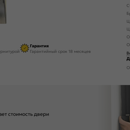
С
Б
Ц
Ц
О
О
Гарантия
урнитурой
Гарантийный срок 18 месяцев
В
Д
О
ет стоимость двери