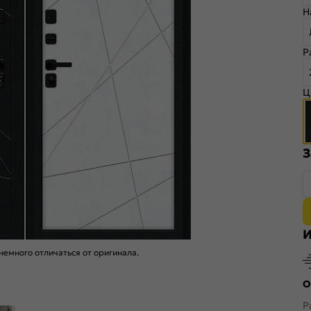
Н
Р
Ц
З
И
емного отличаться от оригинала.
О
Р