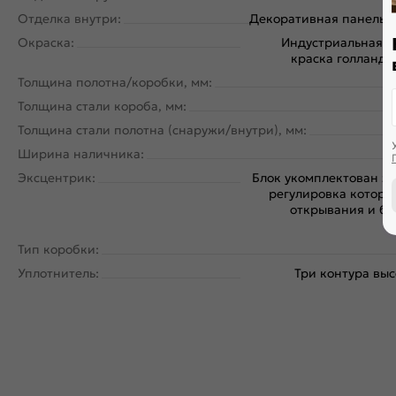
Отделка внутри:
Декоративная панель.
Окраска:
Индустриальная 
краска голландс
Толщина полотна/коробки, мм:
Толщина стали короба, мм:
Толщина стали полотна (снаружи/внутри), мм:
Ширина наличника:
Эксцентрик:
Блок укомплектован э
регулировка которог
открывания и бе
Тип коробки:
Уплотнитель:
Три контура вы