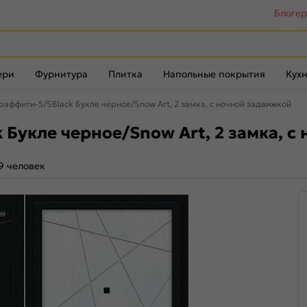
Блоге
ери
Фурнитура
Плитка
Напольные покрытия
Кухн
раффити-5/SBlack Букле черное/Snow Art, 2 замка, с ночной задвижкой
 Букле черное/Snow Art, 2 замка, с
9 человек