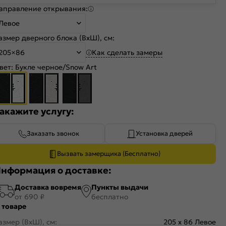
аправление открывания:
Левое
азмер дверного блока (ВхШ), см:
Как сделать замеры
205×86
вет:
Букле черное/Snow Art
акажите услугу:
Заказать звонок
Установка дверей
Вызвать замерщика (Бесплатно)
нформация о доставке:
Доставка вовремя
Пункты выдачи
от 690 ₽
бесплатно
 товаре
азмер (ВхШ), см:
205 x 86 Левое