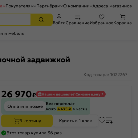
рам
Покупателям
Партнёрам
О компании
Адреса магазинов
Войти
Сравнение
Избранное
Корзина
и и мебель
 ночной задвижкой
Код товара: 1022267
26 970
₽
Нашли дешевле? Снизим цену!
Без переплат
Оплатить позже
всего
4 495 ₽
в месяц
В корзину
Купить в 1 клик
Этот товар купили 36 раз