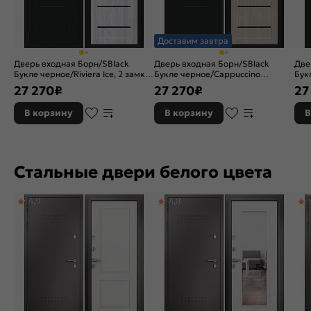
Доставим завтра
Дверь входная Борн/SBlack
Дверь входная Борн/SBlack
Две
Букле черное/Riviera Ice, 2 замка,
Букле черное/Cappuccino
Бук
с ночной задвижкой
Melinga, 2 замка, с ночной
зам
27 270
₽
27 270
₽
27
задвижкой
В корзину
В корзину
В
Стальные двери белого цвета
4,9
4,8