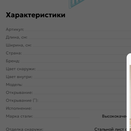
Характеристики
Артикул:
Длина, см:
Ширина, см:
Страна:
Бренд:
Цвет снаружи:
Цвет внутри:
Модель:
Открывание:
Открывание (˚):
Исполнение:
Марка стали:
Высококачест
у
Отделка снаружи:
Стальной лист с