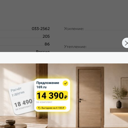
033-2562
Усиление:
205
86
Утепление:
Россия
Bravo
Крепление:
Букле черное
Snow Art
Граффити-5/SBlack
Петли:
Левое
Верхний замок:
180
Нижний замок:
Панель-металл
Класс замка:
венная конструкционная
глеродистая сталь (08пс).
Класс шумоизоляции:
 декоративным тиснением
Цилиндр: