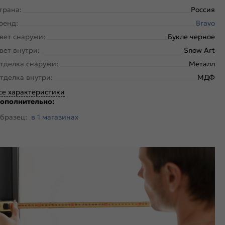
трана:
Россия
ренд:
Bravo
вет снаружи:
Букле черное
вет внутри:
Snow Art
тделка снаружи:
Металл
тделка внутри:
МДФ
се характеристики
ополнительно:
бразец:
в 1 магазинах