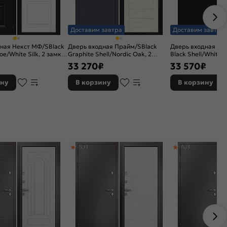
Доставим завтра
Доставим завтра
ная Некст МФ/SBlack
Дверь входная Прайм/SBlack
Дверь входная Пр
е/White Silk, 2 замка,
Graphite Shell/Nordic Oak, 2
Black Shell/White Si
адвижкой
замка, с ночной задвижкой
ночной задвижкой
33 270
₽
33 570
₽
ину
В корзину
В корзину
5,0
4,8