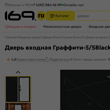
Москва и МО
+7 (495) 984-16-99
Онлайн-чат
Каталог
Акции и скидки
Межкомнатные двери
Входные дв
Главная
Входные двери
Двери Bravo
Серия Bravo R
Дверь входная Г
Дверь входная Граффити-5/SBlack
4,8
Характеристики
Этот товар смотрят
1
Поделиться