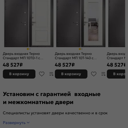
характеристикам (1) и прочности (М5).
Сертификат POCC RU.SSK1.H00960/21.
Вес, кг:
50.5
Дверь входная Термо
Дверь входная Термо
Дверь вход
Стандарт МП 10TD-1 с
Стандарт МП 10T-140 с
Стандарт МП
терморазрывом Шоколад
терморазрывом Шоколад
терморазр
48 527
₽
48 527
₽
48 527
₽
букле/Белый ларче, 2 замка, с
букле/Белый ларче, 2 замка, с
букле/Белый
ночной задвижкой
ночной задвижкой
ночной зад
В корзину
В корзину
В корз
Установим с гарантией входные
и межкомнатные двери
Специалисты установят двери качественно и в срок
Развернуть