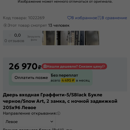
Изображение может немного отличаться от оригинала.
В избранное
В сравнение
Код товара: 1022269
Этот товар смотрят
13 человек
0,0
Загрузить
фото
0 отзывов
26 970
₽
Нашли дешевле? Снизим цену!
Без переплат
Оплатить позже
всего
4 495 ₽
в месяц
Дверь входная Граффити-5/SBlack Букле
черное/Snow Art, 2 замка, с ночной задвижкой
205x96 Левое
Направление открывания:
Левое
Размер дверного блока (ВхШ), см: