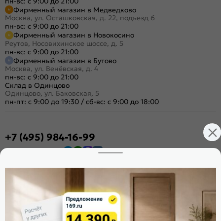
пн-вс: с 9:00 до 21:00
Фирменный магазин в Медведково
Москва, ул. Осташковская, д. 22, подъезд 6
пн-вс: с 9:00 до 21:00
Фирменный магазин в Новокосино
Реутов, Носовихинское шоссе, д. 5
пн-вс: с 9:00 до 21:00
Фирменный магазин в Бутово
Москва, ул. Венёвская, д. 4
пн-вс: с 9:00 до 21:00
Склад в Одинцово
Одинцово, ул. Баковская, 5
пн-пт: с 9:00 до 19:30
/
сб-вс: с 9:00 до 18:00
+7 (495) 984-16-99
Заказать звонок
Стать дилером
Расскажите о нас
Поделиться
Оцените магазин