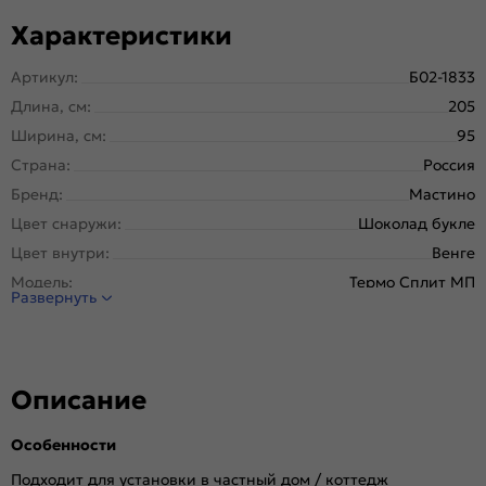
Характеристики
Артикул:
Б02-1833
Длина, см:
205
Ширина, см:
95
Страна:
Россия
Бренд:
Мастино
Цвет снаружи:
Шоколад букле
Цвет внутри:
Венге
Модель:
Термо Сплит МП
Развернуть
Открывание:
Правое
Открывание (˚):
180
Исполнение:
Металл-панель
Описание
Марка
Новолипецкий металлургический завод, завод
стали:
Северсталь; РФ
Особенности
Отделка снаружи:
Шоколад букле
Отделка внутри:
Венге, 10T-140 mirror
Подходит для установки в частный дом / коттедж