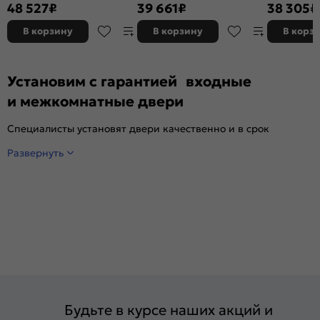
терморазрывом Шоколад
2 замка, с ночной задвижкой
букле/Венге,
48 527
₽
39 661
₽
38 305
₽
букле/Венге, 2 замка, с ночной
замка, с но
задвижкой
В корзину
В корзину
В корз
Установим с гарантией входные
и межкомнатные двери
Специалисты установят двери качественно и в срок
Развернуть
Будьте в курсе наших акций и