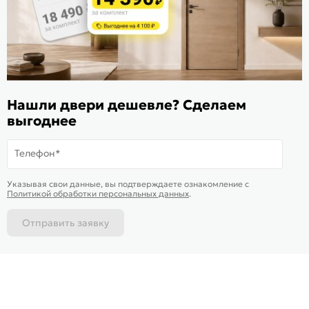
ИКС 1340
© 2010—2026 Склад Дверей 169.RU
Нашли двери дешевле? Сделаем
Пользовательское соглашение
выгоднее
Политика обработки персональных данных
Карта сайта
Телефон*
В корзину
-
48 527
₽
Купить в 1 клик
Указывая свои данные, вы подтверждаете ознакомление c
Политикой обработки персональных данных
.
Отправить заявку
Каталог
Магазины
Позвонить
Написать
Корзина
На информационном ресурсе
применяются
куки