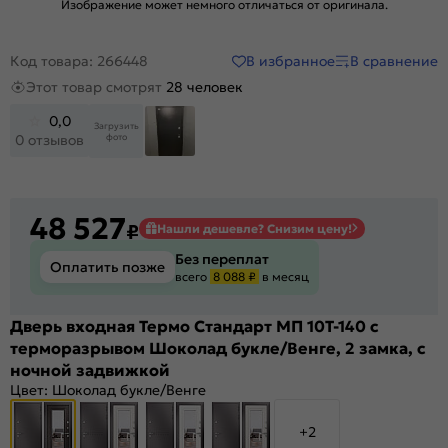
Изображение может немного отличаться от оригинала.
В избранное
В сравнение
Код товара: 266448
Этот товар смотрят
28 человек
0,0
Загрузить
фото
0 отзывов
48 527
₽
Нашли дешевле? Снизим цену!
Без переплат
Оплатить позже
всего
8 088 ₽
в месяц
Дверь входная Термо Стандарт МП 10T-140 с
терморазрывом Шоколад букле/Венге, 2 замка, с
ночной задвижкой
Цвет:
Шоколад букле/Венге
+2