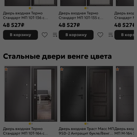
Вертушка цилиндровая:
нет
Комплектующие:
Ручка, накладки, задвижка
Дверь входная Термо
Дверь входная Термо
Дверь вход
Стандарт МП 10T-136 с
Стандарт МП 10T-135 с
Стандарт МП
Цвет:
Шоколад букле/Венге
терморазрывом Шоколад
терморазрывом Шоколад
терморазр
48 527
₽
48 527
₽
48 527
₽
Качество:
ГОСТ 31173-2016
букле/Бьянко ларче, 2 замка,
букле/Бьянко ларче, 2 замка,
букле/Карам
с ночной задвижкой
с ночной задвижкой
ночной зад
В корзину
В корзину
В корз
Вес, кг:
84
Стекло:
Зеркало
Стальные двери венге цвета
Дверь входная Термо
Дверь входная Траст Масс МП
Дверь вход
Стандарт МП 10T-164 с
9SD-2 Антрацит букле/Венге,
МП M-164 З