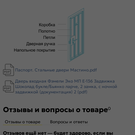
Толщина полотна/коробки, мм:
70/104
Толщина стали короба, мм:
1.4
Толщина стали полотна (снаружи/внутри), мм:
1
Ширина наличника:
70
Эксцентрик:
есть
Тип коробки:
Открытый
Уплотнитель:
2 контура уплотнителей
Усиление:
Цельногнутая конструкция полотна и короба,
гибы жесткости в коробе и полотне
Паспорт. Стальные двери Мастино.pdf
Утепление:
Пенополистирол
Дверь входная Фэмели Эко МП E-136 Задвижка
Утепление коробки:
Мин вата
Шоколад букле/Бьянко ларче, 2 замка, с ночной
Крепление:
задвижкой (документация) 2 (pdf)
Анкерные болты
Петли:
2 петли
Отзывы и вопросы о товаре
Верхний замок:
Нет
0
Нижний замок:
Border ЗВ 4-3/85Г
Отзывы о товаре
Вопросы и ответы
Класс замка:
4 класс
Класс шумоизоляции:
Отзывов ещё нет — будет здорово, если вы
3 класс ( 20-25 дБ)