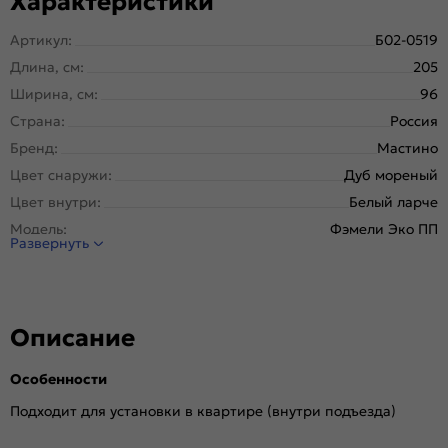
Характеристики
Артикул:
Б02-0519
Длина, см:
205
Ширина, см:
96
Страна:
Россия
Бренд:
Мастино
Цвет снаружи:
Дуб мореный
Цвет внутри:
Белый ларче
Модель:
Фэмели Эко ПП
Развернуть
Открывание:
Левое
Открывание (˚):
180
Исполнение:
Панель-панель
Описание
Марка
Новолипецкий металлургический завод, завод
стали:
Северсталь; РФ
Особенности
Отделка снаружи:
E-136, Дуб мореный
Отделка внутри:
Белый ларче, E-136
Подходит для установки в квартире (внутри подъезда)
Окраска:
Шоколад букле