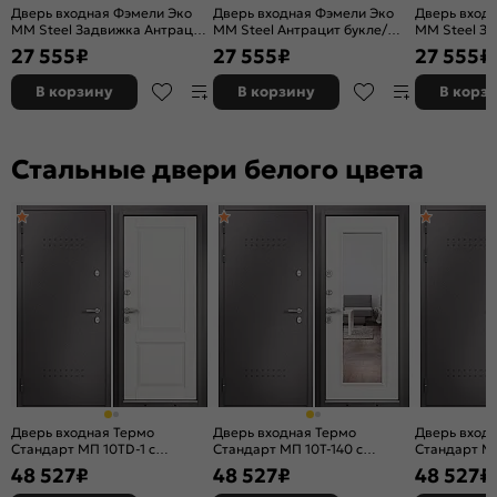
Дверь входная Фэмели Эко
Дверь входная Фэмели Эко
Дверь вход
ММ Steel Задвижка Антрацит
ММ Steel Антрацит букле/
ММ Steel З
букле/Антрацит букле, 2
Антрацит букле, 2 замка
букле/Антра
27 555
₽
27 555
₽
27 555
₽
замка, с ночной задвижкой
замка, с но
В корзину
В корзину
В корз
Стальные двери белого цвета
Дверь входная Термо
Дверь входная Термо
Дверь вход
Стандарт МП 10TD-1 с
Стандарт МП 10T-140 с
Стандарт МП
терморазрывом Шоколад
терморазрывом Шоколад
терморазр
48 527
₽
48 527
₽
48 527
₽
букле/Белый ларче, 2 замка, с
букле/Белый ларче, 2 замка, с
букле/Белый