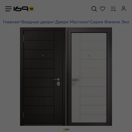
Главная
Входные двери
Двери Мастино
Серия Фэмели Эко