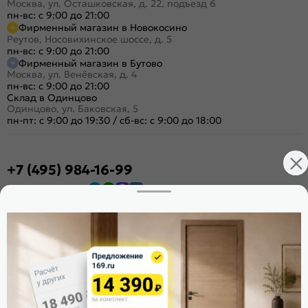
Москва, ул. Осташковская, д. 22, подъезд 6
пн-вс: с 9:00 до 21:00
Фирменный магазин в Новокосино
Реутов, Носовихинское шоссе, д. 5
пн-вс: с 9:00 до 21:00
Фирменный магазин в Бутово
Москва, ул. Венёвская, д. 4
пн-вс: с 9:00 до 21:00
Склад в Одинцово
Одинцово, ул. Баковская, 5
пн-пт: с 9:00 до 19:30
/
сб-вс: с 9:00 до 18:00
+7 (495) 984-16-99
Заказать звонок
Стать дилером
Расскажите о нас
Поделиться
Оцените магазин