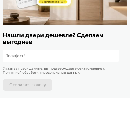
ИКС 1340
© 2010—2026 Склад Дверей 169.RU
Нашли двери дешевле? Сделаем
Пользовательское соглашение
выгоднее
Политика обработки персональных данных
Карта сайта
Телефон*
В корзину
-
33 872
₽
Купить в 1 клик
Указывая свои данные, вы подтверждаете ознакомление c
Политикой обработки персональных данных
.
Отправить заявку
Каталог
Магазины
Позвонить
Написать
Корзина
На информационном ресурсе
применяются
куки
и рекомендательные технологии