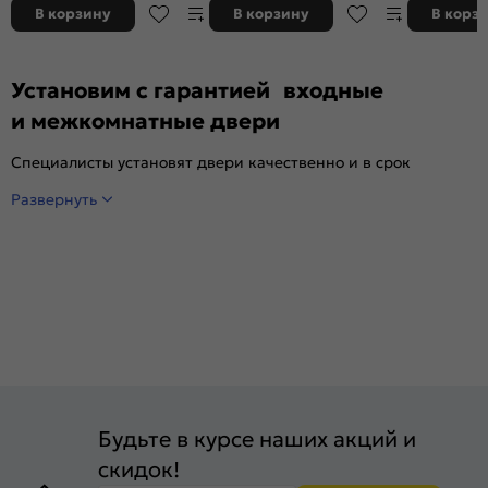
ночной задвижкой
ночной задвижкой
ночной зад
В корзину
В корзину
В корз
Установим с гарантией входные
и межкомнатные двери
Специалисты установят двери качественно и в срок
Развернуть
Будьте в курсе наших акций и
скидок!