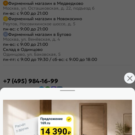
Фирменный магазин в Медведково
Москва, ул. Осташковская, д. 22, подъезд 6
пн-вс: с 9:00 до 21:00
Фирменный магазин в Новокосино
Реутов, Носовихинское шоссе, д. 5
пн-вс: с 9:00 до 21:00
Фирменный магазин в Бутово
Москва, ул. Венёвская, д. 4
пн-вс: с 9:00 до 21:00
Склад в Одинцово
Одинцово, ул. Баковская, 5
пн-пт: с 9:00 до 19:30
/
сб-вс: с 9:00 до 18:00
+7 (495) 984-16-99
Заказать звонок
Стать дилером
Расскажите о нас
Поделиться
Оцените магазин