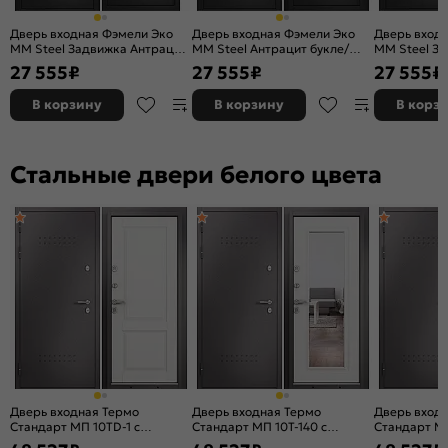
Вес, кг:
80.9
Дверь входная Фэмели Эко
Дверь входная Фэмели Эко
Дверь вход
ММ Steel Задвижка Антрацит
ММ Steel Антрацит букле/
ММ Steel З
букле/Антрацит букле, 2
Антрацит букле, 2 замка
букле/Антра
27 555
₽
27 555
₽
27 555
₽
замка, с ночной задвижкой
замка, с но
В корзину
В корзину
В корз
Стальные двери белого цвета
Дверь входная Термо
Дверь входная Термо
Дверь вход
Стандарт МП 10TD-1 с
Стандарт МП 10T-140 с
Стандарт МП
терморазрывом Шоколад
терморазрывом Шоколад
терморазр