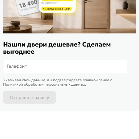
ИКС 1340
© 2010—2026 Склад Дверей 169.RU
Нашли двери дешевле? Сделаем
Пользовательское соглашение
выгоднее
Политика обработки персональных данных
Карта сайта
Телефон*
В корзину
-
33 872
₽
Купить в 1 клик
Указывая свои данные, вы подтверждаете ознакомление c
Политикой обработки персональных данных
.
Отправить заявку
Каталог
Магазины
Позвонить
Написать
Корзина
На информационном ресурсе
применяются
куки