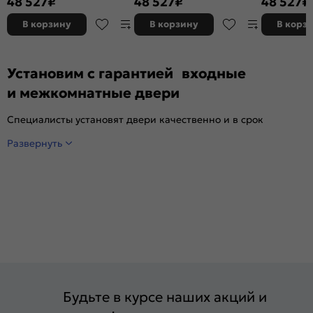
48 527
₽
48 527
₽
48 527
₽
букле/Белый ларче, 2 замка, с
букле/Белый ларче, 2 замка, с
букле/Белый
ночной задвижкой
ночной задвижкой
ночной зад
В корзину
В корзину
В корз
Установим с гарантией входные
и межкомнатные двери
Специалисты установят двери качественно и в срок
Развернуть
Будьте в курсе наших акций и