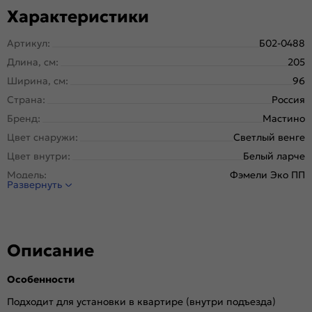
Характеристики
Артикул:
Б02-0488
Длина, см:
205
Ширина, см:
96
Страна:
Россия
Бренд:
Мастино
Цвет снаружи:
Светлый венге
Цвет внутри:
Белый ларче
Модель:
Фэмели Эко ПП
Развернуть
Открывание:
Левое
Открывание (˚):
180
Исполнение:
Панель-панель
Описание
Марка
Новолипецкий металлургический завод, завод
стали:
Северсталь; РФ
Особенности
Отделка снаружи:
E-100, Светлый венге
Отделка внутри:
Белый ларче, ED-2
Подходит для установки в квартире (внутри подъезда)