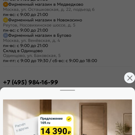
Фирменный магазин в Медведково
Москва, ул. Осташковская, д. 22, подъезд 6
пн-вс: с 9:00 до 21:00
Фирменный магазин в Новокосино
Реутов, Носовихинское шоссе, д. 5
пн-вс: с 9:00 до 21:00
Фирменный магазин в Бутово
Москва, ул. Венёвская, д. 4
пн-вс: с 9:00 до 21:00
Склад в Одинцово
Одинцово, ул. Баковская, 5
пн-пт: с 9:00 до 19:30
/
сб-вс: с 9:00 до 18:00
+7 (495) 984-16-99
Заказать звонок
Стать дилером
Расскажите о нас
Поделиться
Оцените магазин