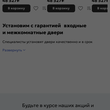
48 527
₽
48 527
₽
48 527
₽
букле/Бьянко ларче, 2 замка,
букле/Бьянко ларче, 2 замка,
букле/Бьянк
с ночной задвижкой
с ночной задвижкой
с ночной за
В корзину
В корзину
В корз
Установим с гарантией входные
и межкомнатные двери
Специалисты установят двери качественно и в срок
Развернуть
Будьте в курсе наших акций и