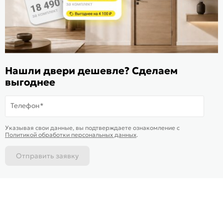
ИКС 1340
© 2010—2026 Склад Дверей 169.RU
Нашли двери дешевле? Сделаем
Пользовательское соглашение
выгоднее
Политика обработки персональных данных
Карта сайта
Телефон*
В корзину
-
38 019
₽
Купить в 1 клик
Указывая свои данные, вы подтверждаете ознакомление c
Политикой обработки персональных данных
.
Отправить заявку
Каталог
Магазины
Позвонить
Написать
Корзина
На информационном ресурсе
применяются
куки