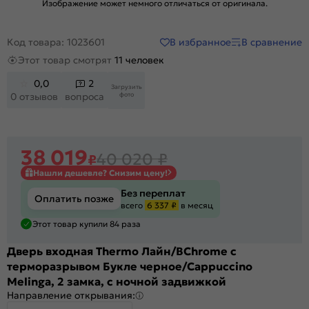
Изображение может немного отличаться от оригинала.
В избранное
В сравнение
Код товара: 1023601
Этот товар смотрят
11 человек
0,0
2
Загрузить
фото
0 отзывов
вопроса
38 019
40 020
₽
₽
Нашли дешевле? Снизим цену!
Без переплат
Оплатить позже
всего
6 337 ₽
в месяц
Этот товар купили 84 раза
Дверь входная Thermo Лайн/BChrome с
терморазрывом Букле черное/Cappuccino
Melinga, 2 замка, с ночной задвижкой
Направление открывания: