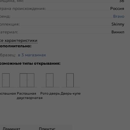
олщина, мм:
36
трана происхождения:
Россия
ренд:
Bravo
оллекция:
Skinny
атериал:
Винил
се характеристики
ополнительно:
бразец:
в 3 магазинах
озможные типы открывания:
аспашная
Распашная
Рото дверь
Дверь-купе
двустворчатая
Ламинат
Плинтус