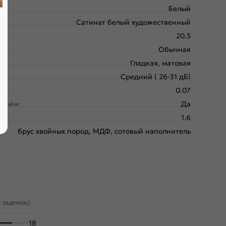
Белый
Сатинат белый художественный
20.5
Обычная
Гладкая, матовая
Средний ( 26-31 дБ)
0.07
проём:
Да
1.6
брус хвойных пород, МДФ, сотовый наполнитель
1 оценок)
18