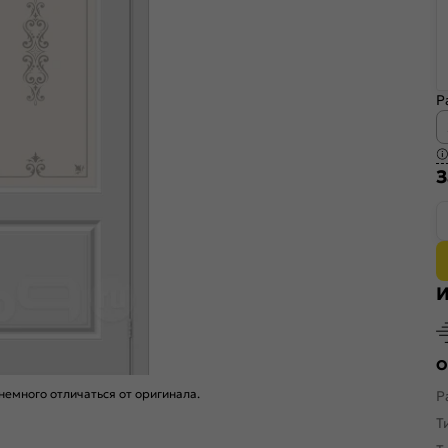
Р
З
И
О
емного отличаться от оригинала.
Р
Т