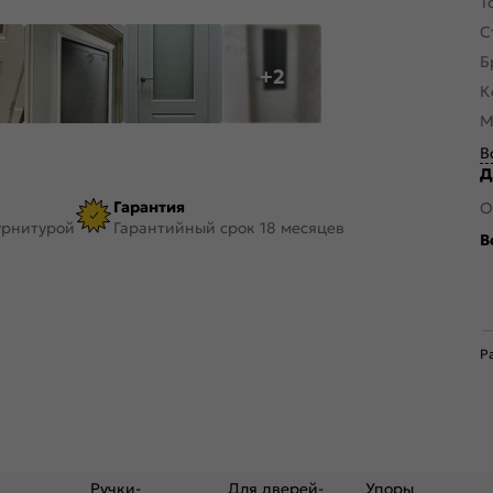
Т
С
Б
+2
К
М
В
Д
Гарантия
О
урнитурой
Гарантийный срок 18 месяцев
В
Р
Ручки-
Для дверей-
Упоры