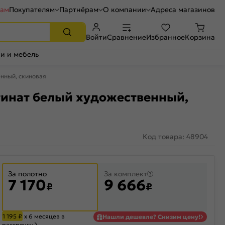
рам
Покупателям
Партнёрам
О компании
Адреса магазинов
Войти
Сравнение
Избранное
Корзина
и и мебель
енный, скиновая
атинат белый художественный,
Код товара: 48904
За полотно
За комплект
7 170
9 666
₽
₽
1 195
₽
х 6 месяцев в
Нашли дешевле? Снизим цену!
рассрочку