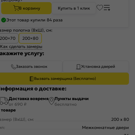
В корзину
Купить в 1 клик
Этот товар купили 84 раза
азмер полотна (ВхШ), см:
200×70
200×80
Как сделать замеры
акажите услугу:
Заказать звонок
Установка дверей
Вызвать замерщика (Бесплатно)
нформация о доставке:
Доставка вовремя
Пункты выдачи
от 690 ₽
бесплатно
 товаре
азмер (ВхШ), см:
200 x 80
ип:
Межкомнатные двери