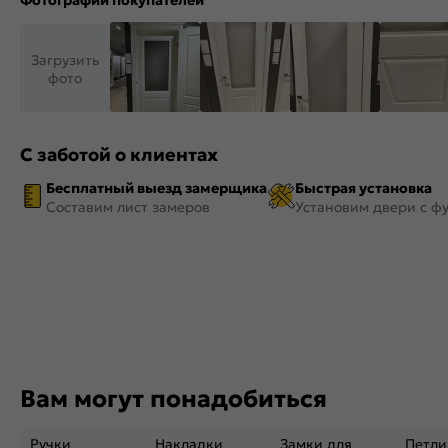
Фотографии покупателей
Загрузить
фото
С заботой о клиентах
Бесплатный выезд замерщика
Быстрая установка
Составим лист замеров
Установим двери с ф
Вам могут понадобиться
Ручки
Накладки
Замки для
Петли