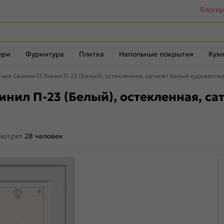
Блоге
ери
Фурнитура
Плитка
Напольные покрытия
Кухн
ая Скинни-13 Винил П-23 (Белый), остекленная, сатинат белый художеств
нил П-23 (Белый), остекленная, с
смотрят
28 человек