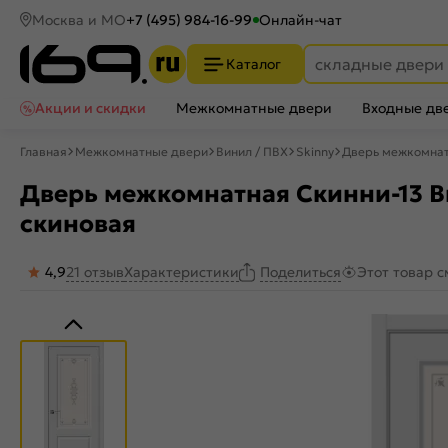
Москва и МО
+7 (495) 984-16-99
Онлайн-чат
Каталог
Акции и скидки
Межкомнатные двери
Входные дв
Главная
Межкомнатные двери
Винил / ПВХ
Skinny
Дверь межкомнатн
Дверь межкомнатная Скинни-13 Ви
скиновая
4,9
21 отзыв
Характеристики
Этот товар 
Поделиться