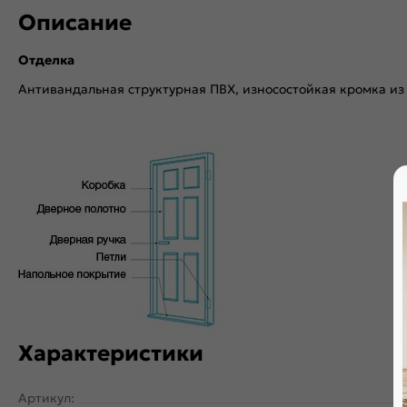
Описание
Отделка
Антивандальная структурная ПВХ, износостойкая кромка из
Характеристики
Артикул: