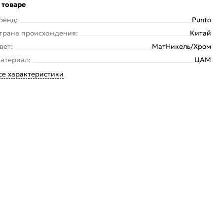
 товаре
ренд:
Punto
трана происхождения:
Китай
вет:
МатНикель/Хром
атериал:
ЦАМ
се характеристики