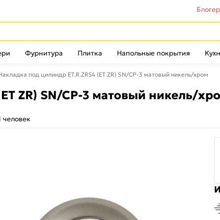
Блоге
ери
Фурнитура
Плитка
Напольные покрытия
Кухн
Накладка под цилиндр ET.R.ZR54 (ET ZR) SN/CP-3 матовый никель/хром
(ET ZR) SN/CP-3 матовый никель/хр
1 человек
И