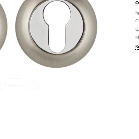
О
Б
С
Ц
М
В