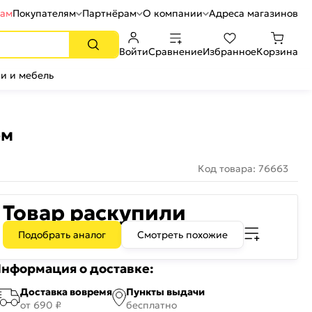
рам
Покупателям
Партнёрам
О компании
Адреса магазинов
Войти
Сравнение
Избранное
Корзина
и и мебель
ом
Код товара: 76663
Товар раскупили
Подобрать аналог
Смотреть похожие
нформация о доставке:
Доставка вовремя
Пункты выдачи
от 690 ₽
бесплатно