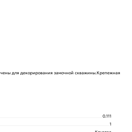
начены для декорирования замочной скважины.Крепежная
0.111
1
Круглая