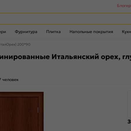
Блоге
ери
Фурнитура
Плитка
Напольные покрытия
Кухн
(ИталОрех) 200*90
нированные Итальянский орех, глу
7 человек
З