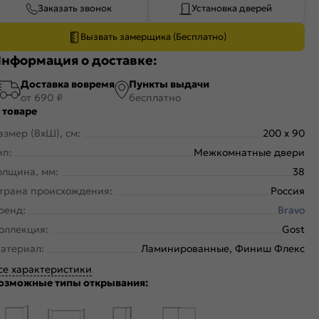
Заказать звонок
Установка дверей
Вызвать замерщика (Бесплатно)
нформация о доставке:
Доставка вовремя
Пункты выдачи
от 690 ₽
бесплатно
 товаре
азмер (ВхШ), см:
200 x 90
ип:
Межкомнатные двери
олщина, мм:
38
трана происхождения:
Россия
ренд:
Bravo
оллекция:
Gost
атериал:
Ламинированные, Финиш Флекс
се характеристики
озможные типы открывания: