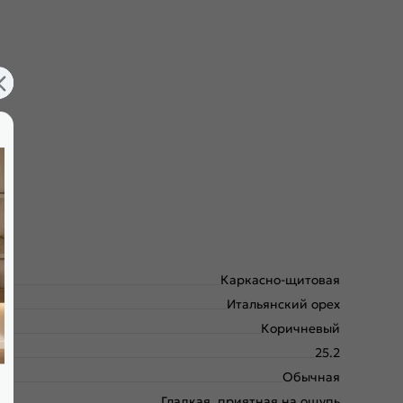
Каркасно-щитовая
Итальянский орех
Коричневый
25.2
Обычная
Гладкая, приятная на ощупь