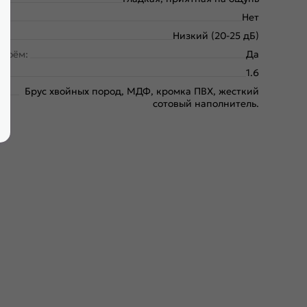
Нет
Низкий (20-25 дБ)
проём:
Да
1.6
Брус хвойных пород, МДФ, кромка ПВХ, жесткий
сотовый наполнитель.