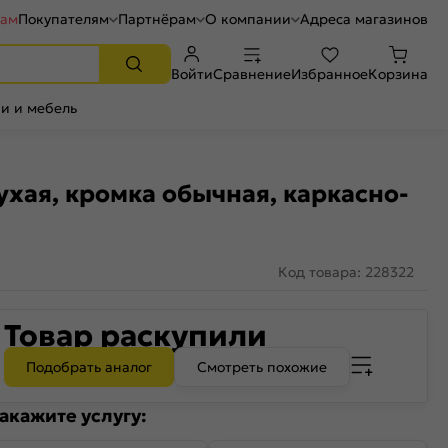
рам
Покупателям
Партнёрам
О компании
Адреса магазинов
Войти
Сравнение
Избранное
Корзина
и и мебель
хая, кромка обычная, каркасно-
Код товара: 228322
Товар раскупили
Подобрать аналог
Смотреть похожие
акажите услугу: