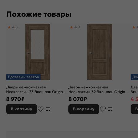
Похожие товары
4,8
4,9
Доставим завтра
До
Дверь межкомнатная
Дверь межкомнатная
Две
Неоклассик-33 Экошпон Original
Неоклассик-32 Экошпон Original
Вини
Oak, остекленная, white сrystal,
Oak, глухая, кромка нет,
ски
8 970
₽
8 070
₽
4 
кромка нет, филенчатая
филенчатая
В корзину
В корзину
В