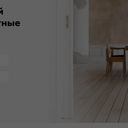
ей
тные