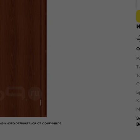
И
О
Р
Т
Т
С
Б
К
М
В
емного отличаться от оригинала.
В