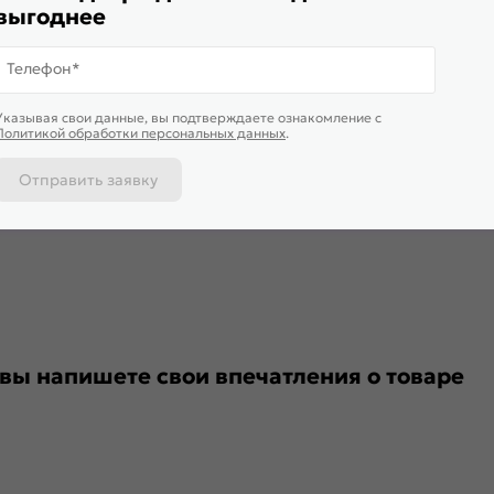
выгоднее
Bravo
Для влажных помещений:
Gost
Уровень шумоизоляции:
Телефон*
Минимализм
Подходит под двухстворчатый 
Глухая
Гарантия (лет):
Указывая свои данные, вы подтверждаете ознакомление c
Политикой обработки персональных данных
.
здвижная, Классическая
Материал:
Отправить заявку
 вы напишете свои впечатления о товаре