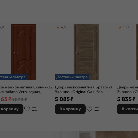
4,8
4,9
5,0
ставим завтра
Доставим завтра
рь межкомнатная Скинни-32
Дверь межкомнатная Браво-21
Дверь меж
л Italiano Vero, глухая,
Экошпон Original Oak, без
Экошпон Or
новая
декора, глухая, без стекла, без
остекленная
563
₽
5 085
₽
5 835
₽
5 070 ₽
кромки, царговая
кромки, ца
 корзину
В корзину
В корз