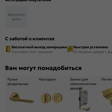
Фотографии покупателей
Загрузить
фото
С заботой о клиентах
Бесплатный выезд замерщика
Быстрая установка
Составим лист замеров
Установим двери с ф
Вам могут понадобиться
Ручки
Накладки
Замки для
Петли
раздельные
межкомнатных
дверей