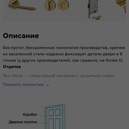
Гарантия (лет):
1.6
Материал:
Композитный мебельный щит на основе
высококачественного соснового бруса и MDF.
Описание
Без пустот, бескромочная технология производства, крепеж
из закаленной стали надежно фиксирует детали двери в 8
точках (у других производителей, как правило, не более 4).
Отделка
Эко Шпон — структурный материал с защитным слоем
Overlay, отличается высокой стойкостью к истиранию и
Показать полностью
механическим повреждениям в сравнении со схожими
декоративными материалами.. Репродукция натуральных
материалов — Super Realistic. Южная Корея.
Стекло
Magic Fog — белое сатинированное. Дешевое стекло с
пескоструйной обработкой не используем.