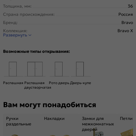
Толщина, мм:
36
Страна происхождения:
Россия
Бренд:
Bravo
Коллекция:
Bravo X
Развернуть
Стиль:
Модерн
Тип двери:
Остекленная
Возможные типы открывания:
Система открывания:
Раздвижная, Классическая
Конструкция двери:
Царговая
Цвет:
Grey Wood
Общий цвет:
Серый
Распашная
Распашная
Рото дверь
Дверь-купе
двустворчатая
Стекло:
Magic Fog
Вес, кг:
21.5
Вам могут понадобиться
Кромка:
Нет
Поверхность:
Структурный материал с защитным лаком.
Ручки
Накладки
Замки для
Петли
Репродукция натуральных материалов
раздельные
межкомнатных
Уровень шумоизоляции:
Средний ( 26-31 дБ)
дверей
Подходит под двухстворчатый проём:
Да