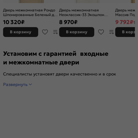
Дверь межкомнатная Рондо
Дверь межкомнатная
Дверь межк
Шпонированные Беленый дуб,
Неоклассик-33 Экошпон
Массив Под 
остекленная, сатинат белый
Nordic Oak, остекленная,
остекленная
10 320
₽
8 970
₽
9 792
₽
11
художественный, каркасно-
white сrystal, кромка нет,
без кромки,
щитовая
филенчатая
В корзину
В корзину
В корз
Установим с гарантией входные
и межкомнатные двери
Специалисты установят двери качественно и в срок
Развернуть