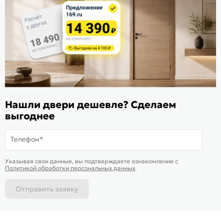
Расскажите о нас
Поделиться
Оцените магазин
ИКС 1340
© 2010—2026 Склад Дверей 169.RU
Нашли двери дешевле? Сделаем
Пользовательское соглашение
выгоднее
Политика обработки персональных данных
Карта сайта
Телефон*
В корзину
-
4 770
₽
Купить в 1 клик
Указывая свои данные, вы подтверждаете ознакомление c
Доставим
завтра
Политикой обработки персональных данных
.
Отправить заявку
Каталог
Магазины
Позвонить
Написать
Корзина