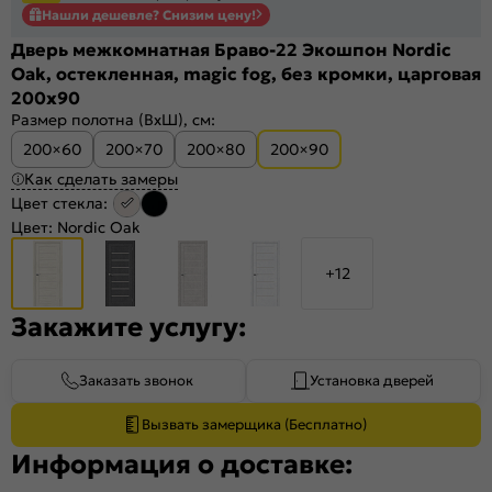
Нашли дешевле? Снизим цену!
Дверь межкомнатная Браво-22 Экошпон Nordic
Oak, остекленная, magic fog, без кромки, царговая
200x90
Размер полотна (ВхШ), см:
200×60
200×70
200×80
200×90
Как сделать замеры
Цвет стекла:
Цвет:
Nordic Oak
+12
Закажите услугу:
Заказать звонок
Установка дверей
Вызвать замерщика (Бесплатно)
Информация о доставке: