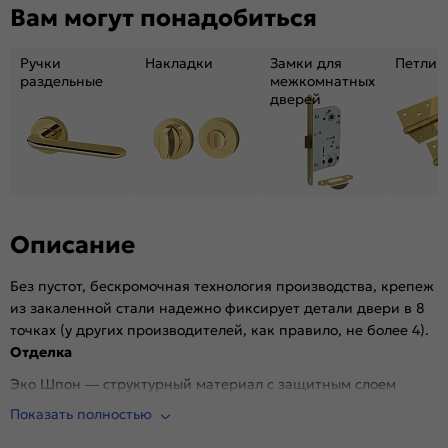
Вам могут понадобиться
Материал:
Композитный мебельный щит на основе
высококачественного соснового бруса и MDF.
Ручки
Накладки
Замки для
Петли
раздельные
межкомнатных
дверей
Описание
Без пустот, бескромочная технология производства, крепеж
из закаленной стали надежно фиксирует детали двери в 8
точках (у других производителей, как правило, не более 4).
Отделка
Эко Шпон — структурный материал с защитным слоем
Overlay, отличается высокой стойкостью к истиранию и
Показать полностью
механическим повреждениям в сравнении со схожими