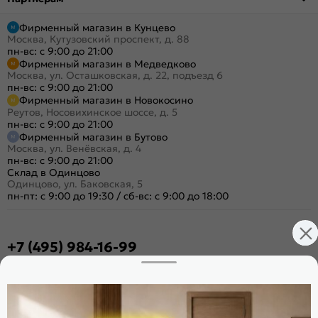
Фирменный магазин в Кунцево
Москва, Кутузовский проспект, д. 88
пн-вс: с 9:00 до 21:00
Фирменный магазин в Медведково
Москва, ул. Осташковская, д. 22, подъезд 6
пн-вс: с 9:00 до 21:00
Фирменный магазин в Новокосино
Реутов, Носовихинское шоссе, д. 5
пн-вс: с 9:00 до 21:00
Фирменный магазин в Бутово
Москва, ул. Венёвская, д. 4
пн-вс: с 9:00 до 21:00
Склад в Одинцово
Одинцово, ул. Баковская, 5
пн-пт: с 9:00 до 19:30
/
сб-вс: с 9:00 до 18:00
+7 (495) 984-16-99
Заказать звонок
Стать дилером