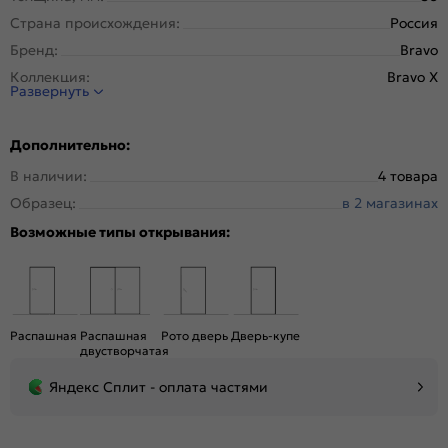
Страна происхождения:
Россия
Бренд:
Bravo
Коллекция:
Bravo X
Развернуть
Стиль:
Модерн
Тип двери:
Остекленная
Дополнительно:
Система открывания:
Раздвижная, Классическая
В наличии:
4 товара
Конструкция двери:
Царговая
Образец:
в 2 магазинах
Цвет:
Nordic Oak
Возможные типы открывания:
Общий цвет:
Бежевый
Стекло:
Magic Fog
Вес, кг:
26.5
Кромка:
Нет
Распашная
Распашная
Рото дверь
Дверь-купе
Поверхность:
Структурный материал с защитным лаком.
двустворчатая
Репродукция натуральных материалов
Яндекс Сплит - оплата частями
Уровень шумоизоляции:
Средний ( 26-31 дБ)
Подходит под двухстворчатый проём:
Да
Гарантия (лет):
1.6