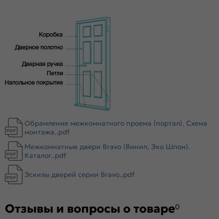
декоративными материалами.. Репродукция натуральных
материалов — Super Realistic. Южная Корея.
Стекло
Magic Fog — белое сатинированное. Дешевое стекло с
пескоструйной обработкой не используем.
Обрамление межкомнатного проема (портал). Схема
монтажа..pdf
Межкомнатные двери Bravo (Винил, Эко Шпон).
Каталог..pdf
Эскизы дверей серии Bravo..pdf
Отзывы и вопросы о товаре
0