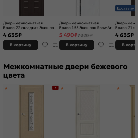
Доставим з
Дверь межкомнатная
Дверь межкомнатная
Дверь межк
Браво-22 складная Экошпон,
Браво-1.55 Экошпон Snow Art,
Браво-21 ск
Wenge Melinga, остекленная,
остекленная, mirox grey,
Wenge Meling
4 635
₽
5 490
₽
4 635
₽
7 320 ₽
magic fog, царговая
каркасно-щитовая
царговая
В корзину
В корзину
В корз
Межкомнатные двери бежевого
цвета