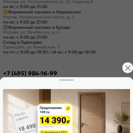
Москва, ул. Осташковская, д. 22, подъезд 6
пн-вс: с 9:00 до 21:00
Фирменный магазин в Новокосино
Реутов, Носовихинское шоссе, д. 5
пн-вс: с 9:00 до 21:00
Фирменный магазин в Бутово
Москва, ул. Венёвская, д. 4
пн-вс: с 9:00 до 21:00
Склад в Одинцово
Одинцово, ул. Баковская, 5
пн-пт: с 9:00 до 19:30
/
сб-вс: с 9:00 до 18:00
+7 (495) 984-16-99
Заказать звонок
Стать дилером
Расскажите о нас
Поделиться
Оцените магазин