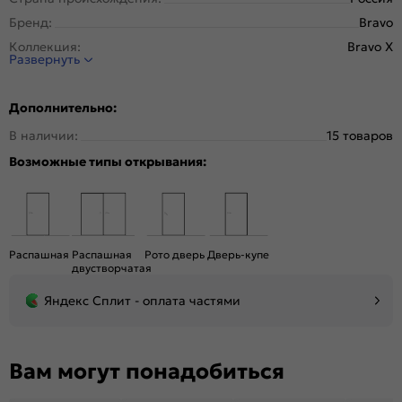
Бренд:
Bravo
Коллекция:
Bravo X
Развернуть
Стиль:
Модерн
Тип двери:
Остекленная
Дополнительно:
Система открывания:
Раздвижная, Классическая
В наличии:
15 товаров
Конструкция двери:
Царговая
Возможные типы открывания:
Цвет:
Nordic Oak
Общий цвет:
Бежевый
Стекло:
Magic Fog
Вес, кг:
19.9
Распашная
Распашная
Рото дверь
Дверь-купе
Кромка:
Нет
двустворчатая
Поверхность:
Структурный материал с защитным лаком.
Яндекс Сплит - оплата частями
Репродукция натуральных материалов
Уровень шумоизоляции:
Средний ( 26-31 дБ)
Подходит под двухстворчатый проём:
Да
Вам могут понадобиться
Гарантия (лет):
1.6