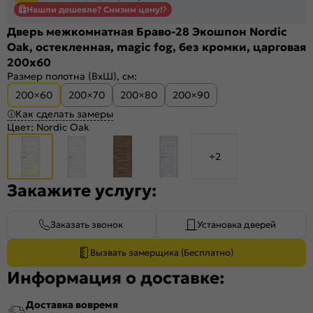
Нашли дешевле? Снизим цену!
Дверь межкомнатная Браво-28 Экошпон Nordic
Oak, остекленная, magic fog, без кромки, царговая
200x60
Размер полотна (ВхШ), см:
200×60
200×70
200×80
200×90
Как сделать замеры
Цвет:
Nordic Oak
+2
Закажите услугу:
Заказать звонок
Установка дверей
Вызвать замерщика (Бесплатно)
Информация о доставке:
Доставка вовремя