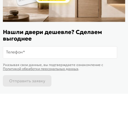
ИКС 1340
© 2010—2026 Склад Дверей 169.RU
Нашли двери дешевле? Сделаем
Пользовательское соглашение
выгоднее
Политика обработки персональных данных
Карта сайта
Телефон*
В корзину
-
4 770
₽
Купить в 1 клик
Указывая свои данные, вы подтверждаете ознакомление c
Доставим
завтра
Политикой обработки персональных данных
.
Отправить заявку
Каталог
Магазины
Позвонить
Написать
Корзина
На информационном ресурсе
применяются
куки
и рекомендательные технологии