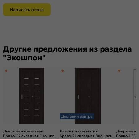
Написать отзыв
Другие предложения из раздела
"Экошпон"
Доставим завтра
Дверь межкомнатная
Дверь межкомнатная
Дверь межк
Браво-22 складная Экошпон,
Браво-21 складная Экошпон,
Браво-1.55 