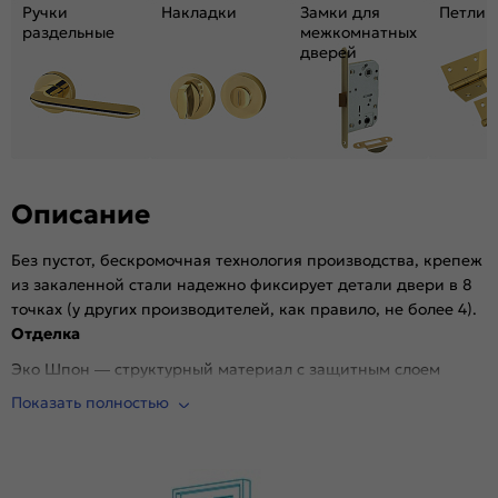
Материал:
Композитный мебельный щит на основе
Ручки
Накладки
Замки для
Петли
высококачественного соснового бруса и MDF.
раздельные
межкомнатных
дверей
Описание
Без пустот, бескромочная технология производства, крепеж
из закаленной стали надежно фиксирует детали двери в 8
точках (у других производителей, как правило, не более 4).
Отделка
Эко Шпон — структурный материал с защитным слоем
Overlay, отличается высокой стойкостью к истиранию и
Показать полностью
механическим повреждениям в сравнении со схожими
декоративными материалами.. Репродукция натуральных
материалов — Super Realistic. Южная Корея.
Стекло