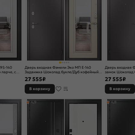
 9S-140
Дверь входная Фэмели Эко МП E-140
Дверь входная 
 ларче, с
Задвижка Шоколад букле/Дуб кофейный
замок Шоколад 
задвижкой
матовый, с зеркалом, 2 замка, с ночной
27 555
₽
27 555
₽
задвижкой
В корзину
В корзину
4,9
4,8