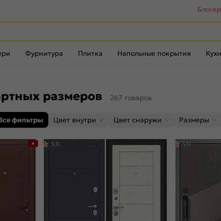
Блоге
ери
Фурнитура
Плитка
Напольные покрытия
Кухн
артных размеров
267 товаров
Все фильтры
Цвет внутри
Цвет снаружи
Размеры
5,0
5,0