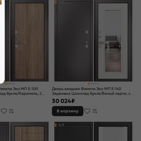
5,0
эмели Эко МП E-100
Дверь входная Фэмели Эко МП E-140
ад букле/Карамель, 2
Задвижка Шоколад букле/Белый ларче, с
 задвижкой
зеркалом, 2 замка, с ночной задвижкой
30 024
₽
В корзину
4,9