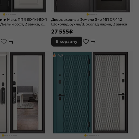
ити Макс ПП 9BD-1/9BD-1
Дверь входная Фэмели Эко МП CR-142
Белый софт, 2 замка, с
Шоколад букле/Шоколад ларче, 2 замка
ой
27 555
₽
В корзину
4,9