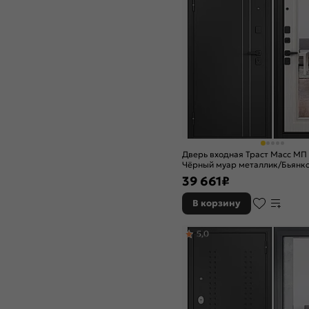
Дверь входная Траст Масс МП
Чёрный муар металлик/Бьянко
зеркалом, 2 замка, с ночной 
39 661
₽
В корзину
5,0