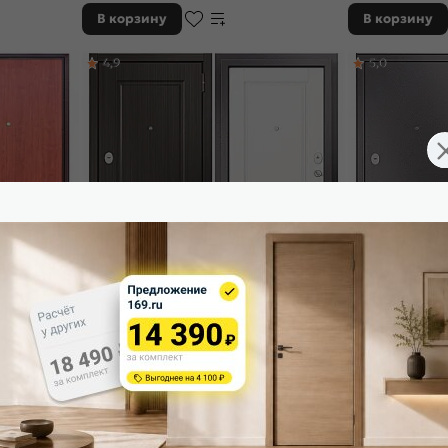
В корзину
В корзину
4,9
5,0
 Антик Медь/
Дверь входная Траст Эко ПП 9ED-1
Дверь входная Ф
Задвижка Шоколад ларче/Белый ларче, 2
Задвижка Шокола
замка, с ночной задвижкой
замка, с ночной
33 463
₽
24 109
₽
В корзину
В корзину