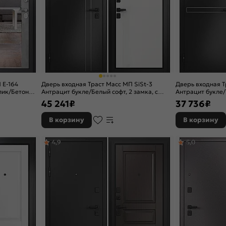
 E-164
Дверь входная Траст Масс МП SiSt-3
Дверь входная Т
лик/Бетон
Антрацит букле/Белый софт, 2 замка, с
Антрацит букле/
ночной
ночной задвижкой
2 замка, с ночн
45 241
₽
37 736
₽
В корзину
В корзину
4,9
5,0