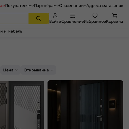
рам
Покупателям
Партнёрам
О компании
Адреса магазинов
Войти
Сравнение
Избранное
Корзина
и и мебель
Цена
Открывание