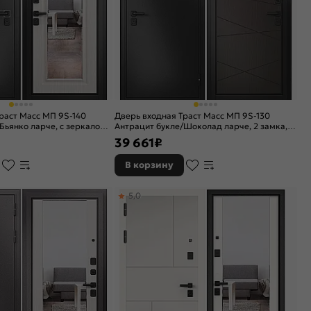
раст Масс МП 9S-140
Дверь входная Траст Масс МП 9S-130
Бьянко ларче, с зеркалом,
Антрацит букле/Шоколад ларче, 2 замка, с
ой задвижкой
ночной задвижкой
39 661
₽
В корзину
5,0