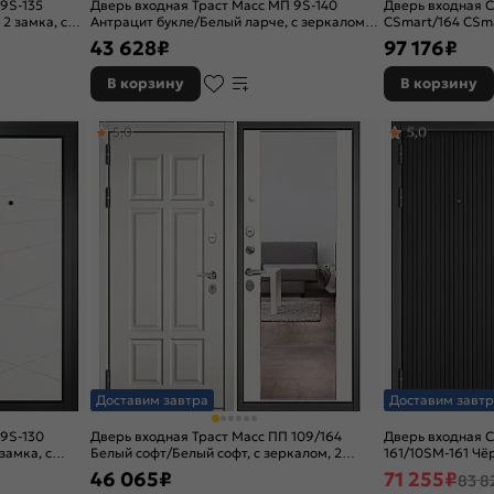
9S-135
Дверь входная Траст Масс МП 9S-140
Дверь входная С
2 замка, с
Антрацит букле/Белый ларче, с зеркалом, 2
CSmart/164 CSm
замка, с ночной задвижкой
Эмаль белоснежн
43 628
₽
97 176
₽
В корзину
В корзину
5,0
5,0
Доставим завтра
Доставим завтр
 9S-130
Дверь входная Траст Масс ПП 109/164
Дверь входная С
замка, с
Белый софт/Белый софт, с зеркалом, 2
161/10SM-161 Ч
замка, с ночной задвижкой
матовый, 2 замк
46 065
₽
71 255
₽
83 8