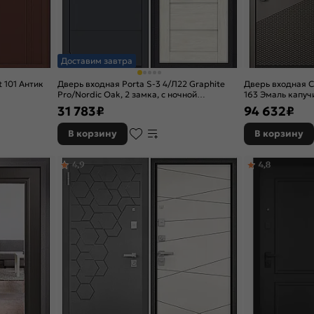
Доставим завтра
 101 Антик
Дверь входная Porta S-3 4/Л22 Graphite
Дверь входная С
Pro/Nordic Oak, 2 замка, с ночной
163 Эмаль капуч
задвижкой
замка
31 783
₽
94 632
₽
В корзину
В корзину
4,9
4,8