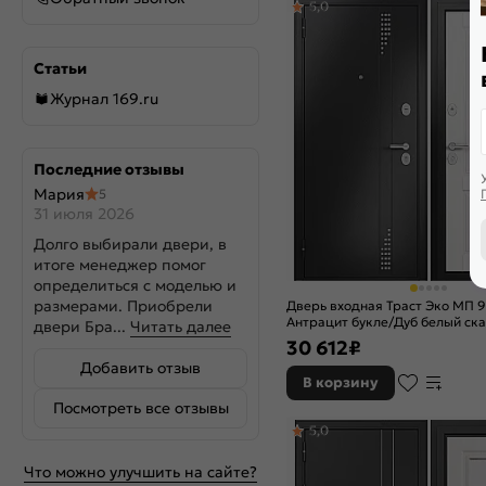
5,0
Статьи
Журнал 169.ru
Последние отзывы
Мария
5
31 июля 2026
Долго выбирали двери, в
итоге менеджер помог
определиться с моделью и
размерами. Приобрели
Дверь входная Траст Эко МП 9
Антрацит букле/Дуб белый ск
двери Бра...
Читать далее
2 замка
30 612
₽
Добавить отзыв
В корзину
Посмотреть все отзывы
5,0
Что можно улучшить на сайте?