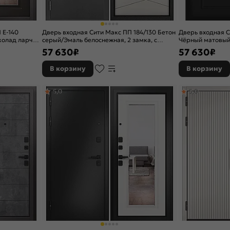
 E-140
Дверь входная Сити Макс ПП 184/130 Бетон
Дверь входная С
олад ларче,
серый/Эмаль белоснежная, 2 замка, с
Чёрный матовый/
 задвижкой
ночной задвижкой
ночной задвижк
57 630
₽
57 630
₽
В корзину
В корзину
5,0
5,0