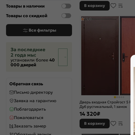
Орех грецкий
В корзину
Товары в наличии
Оскуро
Светлый венге
Товары со скидкой
5,0
Чёрный матовый
Чёрный муар металлик
Все фильтры
Шоколад букле
Шоколад ларче
Эмаль белоснежная
За последние
Эмаль капучино
2 года мы:
установили более
40
000 дверей
Обратная связь
Письмо директору
Заявка на гарантию
Дверь входная Стройгост 5 РФ
Дуб рустикальный, 1 замок
Поблагодарить
14 320
₽
Пожаловаться
В корзину
Заказать замер
Обратный звонок