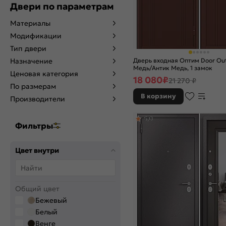
Двери по параметрам
Материалы
Модификации
Тип двери
Дверь входная Оптим Door Out
Назначение
Медь/Антик Медь, 1 замок
Ценовая категория
18 080
₽
21 270 ₽
По размерам
В корзину
Производители
5,0
Фильтры
Цвет внутри
Общий цвет
Бежевый
Белый
Венге