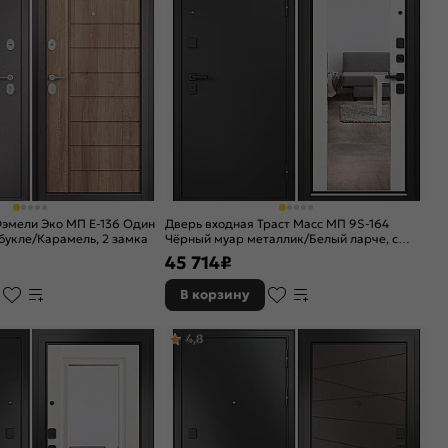
Фэмели Эко МП E-136 Один
Дверь входная Траст Масс МП 9S-164
букле/Карамель, 2 замка
Чёрный муар металлик/Белый ларче, с
зеркалом, 2 замка, с ночной задвижкой
45 714
₽
В корзину
4,8