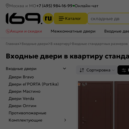
Москва и МО
+7 (495) 984-16-99
Онлайн-чат
Каталог
Акции и скидки
Межкомнатные двери
Входные дв
Главная
Входные двери
В квартиру
Входные стандартных размеров
Входные двери в квартиру станд
Входные двери
Сортировка
Двери Bravo
Двери el’PORTA (Portika)
4,9
Двери Мастино
Двери Verda
Двери Оптим
Противопожарные
Комплектующие