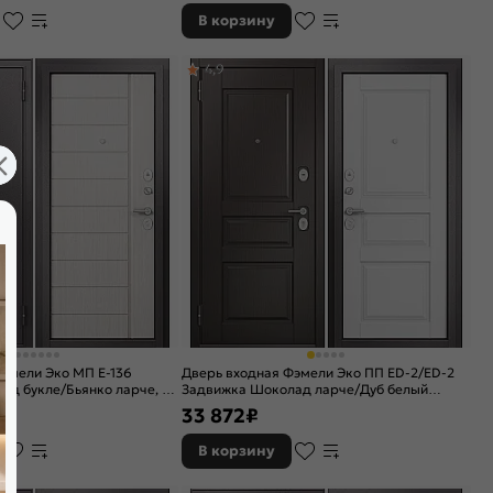
В корзину
4,9
эмели Эко МП E-136
Дверь входная Фэмели Эко ПП ED-2/ED-2
д букле/Бьянко ларче, 2
Задвижка Шоколад ларче/Дуб белый
 задвижкой
матовый, 2 замка, с ночной задвижкой
33 872
₽
В корзину