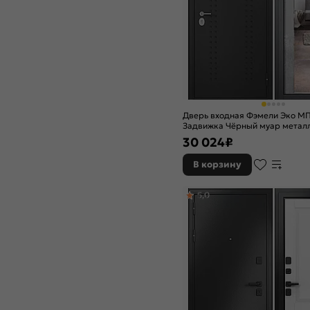
Дверь входная Фэмели Эко МП
Задвижка Чёрный муар метал
серый, с зеркалом, 2 замка, с 
30 024
₽
задвижкой
В корзину
5,0