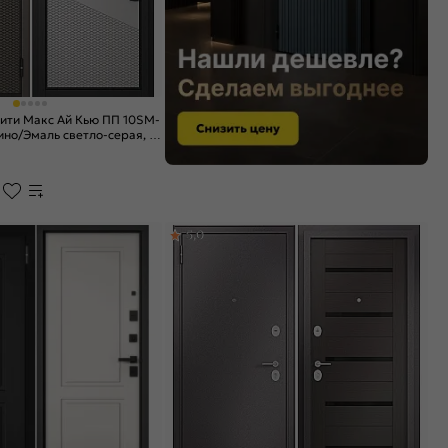
ити Макс Ай Кью ПП 10SM-
ино/Эмаль светло-серая, 2
5,0