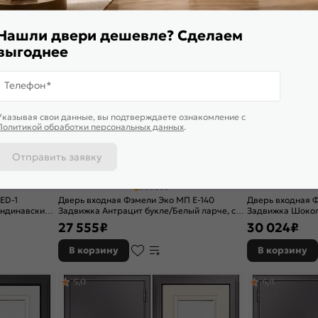
5,0
4,9
Нашли двери дешевле? Сделаем
выгоднее
Телефон*
Указывая свои данные, вы подтверждаете ознакомление c
Политикой обработки персональных данных
.
Отправить заявку
ED-1
Дверь входная Фэмели Эко МП E-140
Дверь входная Ф
андинавский,
Задвижка Антрацит букле/Белый ларче, с
Задвижка Шокол
зеркалом, 2 замка, с ночной задвижкой
замка, с ночной
27 555
₽
30 024
₽
В корзину
В корзину
5,0
4,8