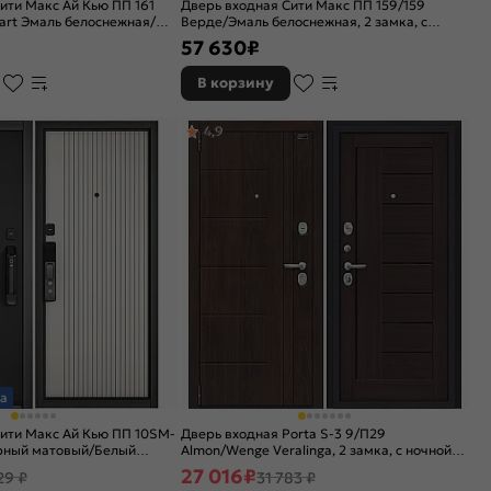
ити Макс Ай Кью ПП 161
Дверь входная Сити Макс ПП 159/159
art Эмаль белоснежная/
Верде/Эмаль белоснежная, 2 замка, с
ая, 2 замка
ночной задвижкой
57 630
₽
В корзину
4,9
а
ити Макс Ай Кью ПП 10SM-
Дверь входная Porta S-3 9/П29
ёрный матовый/Белый
Almon/Wenge Veralinga, 2 замка, с ночной
а
задвижкой
27 016
₽
29 ₽
31 783 ₽