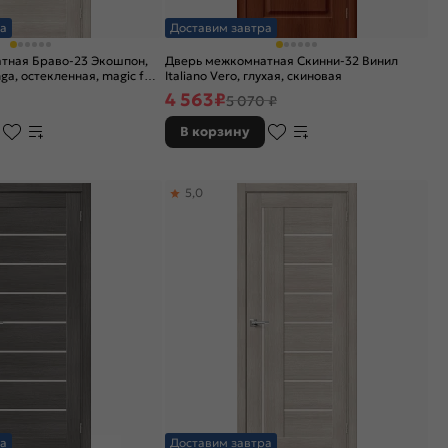
а
Доставим завтра
тная Браво-23 Экошпон,
Дверь межкомнатная Скинни-32 Винил
ga, остекленная, magic fog,
Italiano Vero, глухая, скиновая
4 563
₽
5 070 ₽
В корзину
5,0
а
Доставим завтра