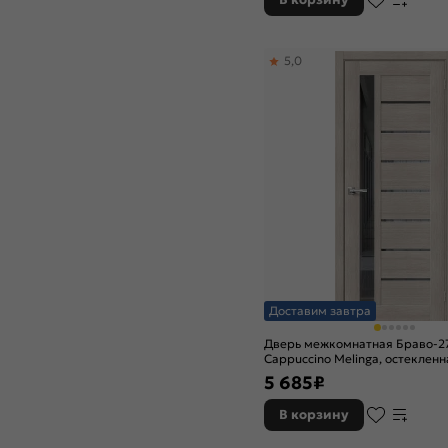
5,0
Доставим завтра
Дверь межкомнатная Браво-2
Cappuccino Melinga, остекленн
grey, царговая
5 685
₽
В корзину