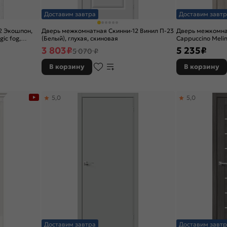
Доставим завтра
Доставим завтр
2 Экошпон,
Дверь межкомнатная Скинни-12 Винил П-23
Дверь межкомна
ic fog,
(Белый), глухая, скиновая
Cappuccino Melin
царговая
3 803
₽
5 235
₽
5 070 ₽
В корзину
В корзину
5,0
5,0
Доставим завтра
Доставим завтр