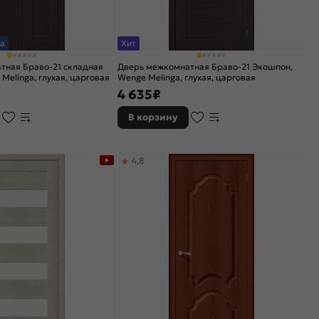
а
Хит
тная Браво-21 складная
Дверь межкомнатная Браво-21 Экошпон,
Melinga, глухая, царговая
Wenge Melinga, глухая, царговая
4 635
₽
В корзину
4,8