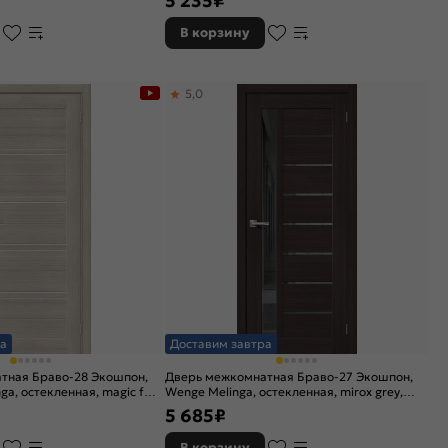
5 235
₽
В корзину
5,0
а
Доставим завтра
тная Браво-28 Экошпон,
Дверь межкомнатная Браво-27 Экошпон,
ga, остекленная, magic fog,
Wenge Melinga, остекленная, mirox grey,
царговая
5 685
₽
В корзину