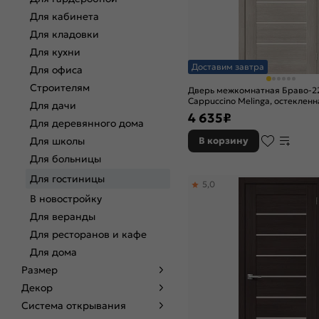
Для кабинета
Для кладовки
Для кухни
Доставим завтра
Для офиса
Строителям
Дверь межкомнатная Браво-2
Cappuccino Melinga, остекленна
Для дачи
царговая
4 635
₽
Для деревянного дома
Для школы
В корзину
Для больницы
Для гостиницы
5,0
В новостройку
Для веранды
Для ресторанов и кафе
Для дома
Размер
Декор
Система открывания