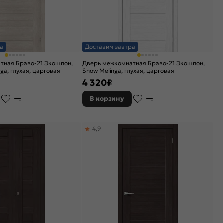
а
Доставим завтра
тная Браво-21 Экошпон,
Дверь межкомнатная Браво-21 Экошпон,
ga, глухая, царговая
Snow Melinga, глухая, царговая
4 320
₽
В корзину
4,9