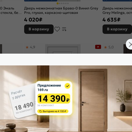
10 Эмаль
Дверь межкомнатная Браво-0 Винил Grey
Дверь межкомна
 стекла, без
Pro, глухая, каркасно-щитовая
Grey Melinga, ос
царговая
4 020
₽
4 635
₽
В корзину
В корзину
4,9
5,0
Доставим завтра
Доставим завтр
1 Экошпон,
Дверь межкомнатная Скинни-14 Винил П-23
Дверь межкомна