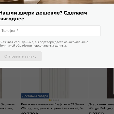
(Белый), глухая, скиновая
Wenge Melinga, г
филенчатая
3 803
₽
6 570
₽
5 070 ₽
Нашли двери дешевле? Сделаем
В корзину
В корзину
выгоднее
Телефон*
4,9
5,0
Указывая свои данные, вы подтверждаете ознакомление c
Политикой обработки персональных данных
.
Отправить заявку
Доставим завтра
2 Экошпон
Дверь межкомнатная Граффити-32 Эмаль
Дверь межкомна
омка нет,
Whitey, без декора, глухая, без стекла, без
Wenge Melinga, о
кромки, каркасно-щитовая
царговая