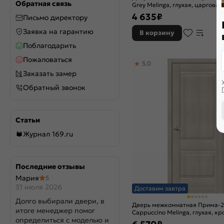
Обратная связь
Grey Melinga, глухая, царговая
4 635
₽
Письмо директору
Заявка на гарантию
В корзину
Поблагодарить
Пожаловаться
5,0
Заказать замер
Обратный звонок
Статьи
Журнал 169.ru
Последние отзывы
Мария
5
31 июля 2026
Доставим завтра
Долго выбирали двери, в
Дверь межкомнатная Прима-
итоге менеджер помог
Cappuccino Melinga, глухая, кр
определиться с моделью и
филенчатая