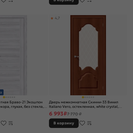
4,7
а
тная Браво-21 Экошпон
Дверь межкомнатная Скинни-33 Винил
декора, глухая, без стекла,
Italiano Vero, остекленная, white сrystal,
говая
скиновая
6 993
₽
7 770 ₽
В корзину