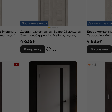
Доставим завтра
Доставим завтр
2 Экошпон,
Дверь межкомнатная Браво-21 складная
Дверь межкомна
я, magic fog,
Экошпон, Cappuccino Melinga, глухая,
Cappuccino Melin
царговая
4 635
₽
4 635
₽
В корзину
В корзину
4,5