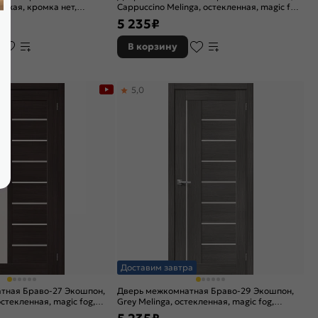
лухая, кромка нет,
Cappuccino Melinga, остекленная, magic fog,
царговая
5 235
₽
В корзину
5,0
Доставим завтра
тная Браво-27 Экошпон,
Дверь межкомнатная Браво-29 Экошпон,
стекленная, magic fog,
Grey Melinga, остекленная, magic fog,
царговая