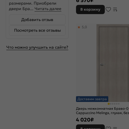
6 570
₽
размерами. Приобрели
двери Бра...
Читать далее
В корзину
Добавить отзыв
5,0
Посмотреть все отзывы
Что можно улучшить на сайте?
Доставим завтра
Дверь межкомнатная Браво-0
Cappuccino Melinga, глухая, без
каркасно-щитовая
4 020
₽
В корзину