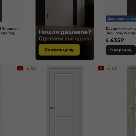
Доставим завтр
2 Экошпон,
Дверь межкомна
agic fog,
Экошпон, Wenge 
4 635
₽
В корзину
5,0
5,0