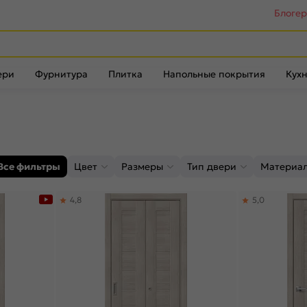
Блоге
ери
Фурнитура
Плитка
Напольные покрытия
Кухн
Все фильтры
Цвет
Размеры
Тип двери
Материа
4,8
5,0