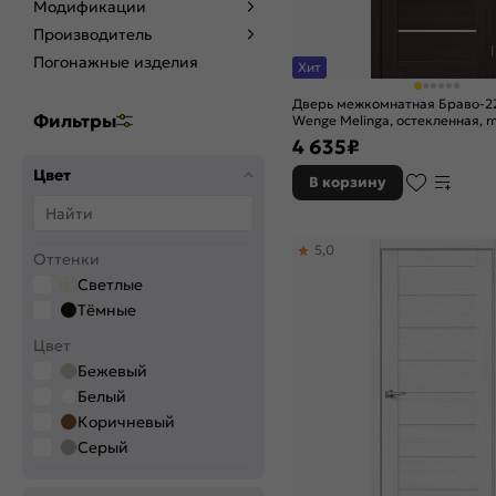
Модификации
Производитель
Погонажные изделия
Хит
Дверь межкомнатная Браво-2
Фильтры
Wenge Melinga, остекленная, m
царговая
4 635
₽
Цвет
В корзину
5,0
Оттенки
Светлые
Тёмные
Цвет
Бежевый
Белый
Коричневый
Серый
Цвет производителя