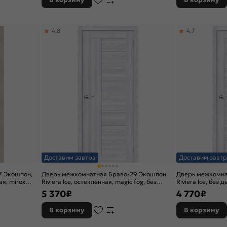
4,8
4,7
Доставим завтра
Доставим завтр
7 Экошпон,
Дверь межкомнатная Браво-29 Экошпон
Дверь межкомна
ая, mirox
Riviera Ice, остекленная, magic fog, без
Riviera Ice, без 
кромки, царговая
без кромки, цар
5 370
₽
4 770
₽
В корзину
В корзину