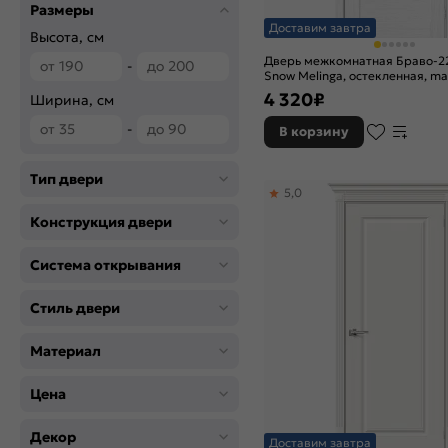
Размеры
Bianco Veralinga
Доставим завтра
Cappuccino Melinga
Высота, см
Fresco
Дверь межкомнатная Браво-2
-
Grace
Snow Melinga, остекленная, mag
царговая
4 320
₽
Grey Melinga
Ширина, см
Grey Pro
-
В корзину
Italiano Vero
Original Oak
Тип двери
Riviera Ice
5,0
Snow Art
Конструкция двери
Snow Melinga
Wenge Melinga
Система открывания
Whitey
Белый
Стиль двери
Лайт грей
Материал
Магнолия
Медиум грей
Цена
П-23 (Белый)
Т-04 (Медовый)
Декор
Шелл грей
Доставим завтра