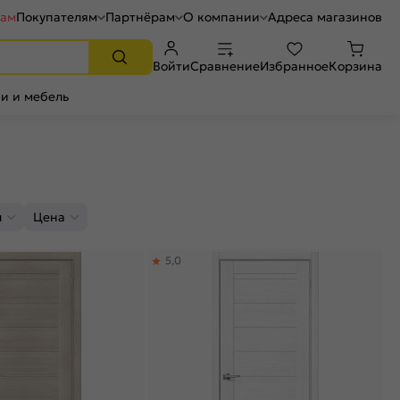
рам
Покупателям
Партнёрам
О компании
Адреса магазинов
Войти
Сравнение
Избранное
Корзина
и и мебель
л
Цена
5,0