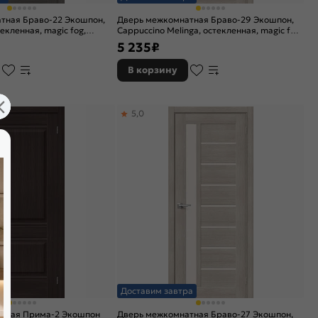
тная Браво-22 Экошпон,
Дверь межкомнатная Браво-29 Экошпон,
текленная, magic fog,
Cappuccino Melinga, остекленная, magic fog,
царговая
5 235
₽
В корзину
5,0
а
Доставим завтра
тная Прима-2 Экошпон
Дверь межкомнатная Браво-27 Экошпон,