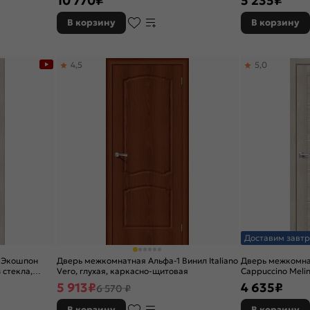
10 770
₽
5 235
₽
В корзину
В корзину
4,5
5,0
Доставим завтр
 Экошпон
Дверь межкомнатная Альфа-1 Винил Italiano
Дверь межкомна
 стекла,
Vero, глухая, каркасно-щитовая
Cappuccino Melin
царговая
5 913
₽
4 635
₽
6 570 ₽
В корзину
В корзину