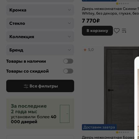
Дверь межкомнатная Скинни-
Кромка
Whitey, без декора, глухая, без
кромки, скиновая
7 770
₽
Стекло
В корзину
Коллекция
Бренд
5,0
Товары в наличии
Товары со скидкой
Все фильтры
За последние
2 года мы:
установили более
40
000 дверей
Доставим завтра
Дверь межкомнатная Браво-2