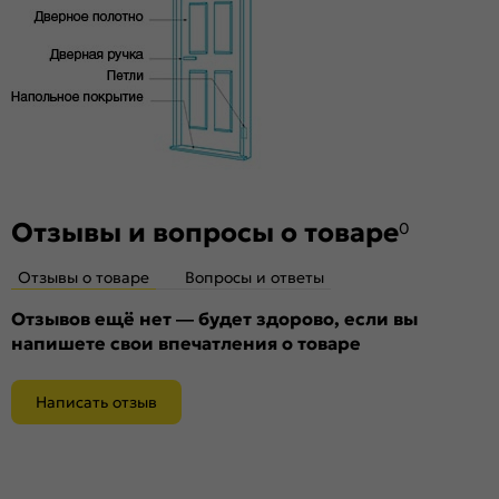
Пропускает свет:
нет
Подходит под двухстворчатый проём:
Да
Гарантия (лет):
1.6
Материал:
Композитный мебельный щит на основе
высококачественного соснового бруса и MDF.
Отзывы и вопросы о товаре
0
Отзывы о товаре
Вопросы и ответы
Отзывов ещё нет — будет здорово, если вы
напишете свои впечатления о товаре
Написать отзыв