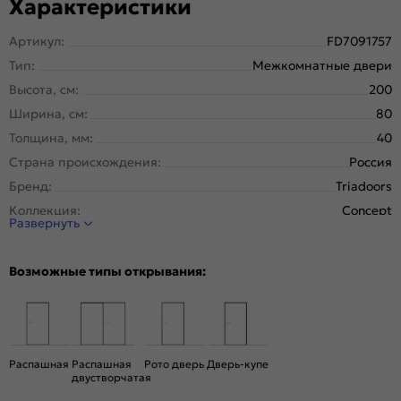
Характеристики
Артикул:
FD7091757
Тип:
Межкомнатные двери
Высота, см:
200
Ширина, см:
80
Толщина, мм:
40
Страна происхождения:
Россия
Бренд:
Triadoors
Коллекция:
Concept
Развернуть
Стиль:
Модерн
Тип двери:
Глухая
Возможные типы открывания:
Система открывания:
Раздвижная, Классическая
Конструкция двери:
Каркасно-щитовая
Цвет:
Лайт грей
Общий цвет:
Серый
Распашная
Распашная
Рото дверь
Дверь-купе
двустворчатая
Вес, кг:
25