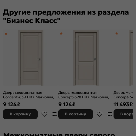
Другие предложения из раздела
"Бизнес Класс"
Дверь межкомнатная
Дверь межкомнатная
Дверь межк
Concept-639 ПВХ Магнолия,
Concept-628 ПВХ Магнолия,
Concept-642
глухая, без кромки, царговая
глухая, без кромки, царговая
остекленная
9 124
₽
9 124
₽
11 493
₽
без кромки,
В корзину
В корзину
В корз
Межкомнатные двери серого