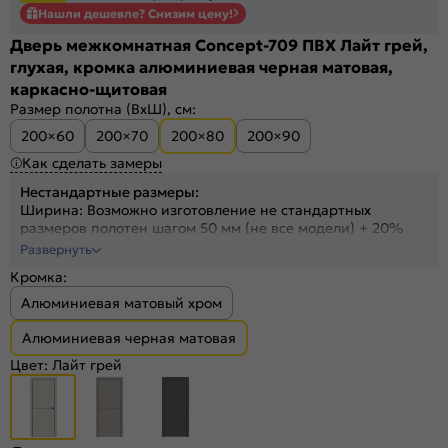
Нашли дешевле? Снизим цену!
Дверь межкомнатная Concept-709 ПВХ Лайт грей,
глухая, кромка алюминиевая черная матовая,
каркасно-щитовая
Размер полотна (ВхШ), см:
200×60
200×70
200×80
200×90
Как сделать замеры
Нестандартные размеры:
Ширина: Возможно изготовление не стандартных
размеров полотен шагом 50 мм (не все модели) + 20%
Высота: На полотна высотой от 1700 до 2300 мм +30%
Развернуть
Высота: На полотна высотой от 2300 до 2400 мм +40%
Кромка:
Алюминиевая матовый хром
Алюминиевая черная матовая
Цвет:
Лайт грей