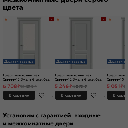
цвета
Доставим завтра
Доставим завтра
Доставим з
Дверь межкомнатная
Дверь межкомнатная
Дверь межк
Скинни-13 Эмаль Grace, без
Скинни-12 Эмаль Grace, без
Скинни-10 Э
декора, остекленная, white
декора, глухая, без стекла,
декора, глух
6 708
₽
5 246
₽
5 051
₽
10 320 ₽
8 070 ₽
7 
сrystal, без кромки, скиновая
без кромки, скиновая
без кромки,
В корзину
В корзину
В корз
Установим с гарантией входные
и межкомнатные двери