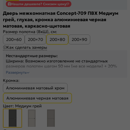
Нашли дешевле? Снизим цену!
Дверь межкомнатная Concept-709 ПВХ Медиум
грей, глухая, кромка алюминиевая черная
матовая, каркасно-щитовая
Размер полотна (ВхШ), см:
200×60
200×70
200×80
200×90
Как сделать замеры
Нестандартные размеры:
Ширина: Возможно изготовление не стандартных
размеров полотен шагом 50 мм (не все модели) + 20%
Высота: На полотна высотой от 1700 до 2300 мм +30%
Развернуть
Высота: На полотна высотой от 2300 до 2400 мм +40%
Кромка:
Алюминиевая матовый хром
Алюминиевая черная матовая
Цвет:
Медиум грей