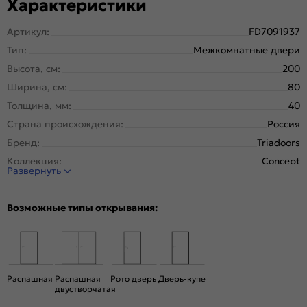
Характеристики
Артикул:
FD7091937
Тип:
Межкомнатные двери
Высота, см:
200
Ширина, см:
80
Толщина, мм:
40
Страна происхождения:
Россия
Бренд:
Triadoors
Коллекция:
Concept
Развернуть
Стиль:
Модерн
Тип двери:
Глухая
Возможные типы открывания:
Система открывания:
Классическая, Раздвижная
Конструкция двери:
Каркасно-щитовая
Цвет:
Медиум грей
Общий цвет:
Серый
Распашная
Распашная
Рото дверь
Дверь-купе
двустворчатая
Вес, кг:
26