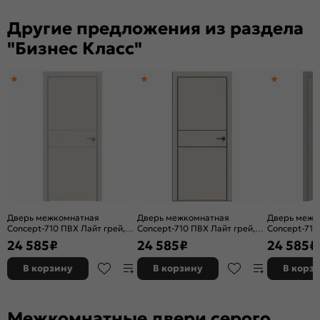
Другие предложения из раздела
"Бизнес Класс"
Дверь межкомнатная
Дверь межкомнатная
Дверь межк
Concept-710 ПВХ Лайт грей,
Concept-710 ПВХ Лайт грей,
Concept-710
глухая, кромка алюминиевая
глухая, кромка алюминиевая
глухая, кро
24 585
₽
24 585
₽
24 585
₽
матовый хром, каркасно-
черная матовая, каркасно-
матовый хро
щитовая
щитовая
щитовая
В корзину
В корзину
В корз
Межкомнатные двери серого