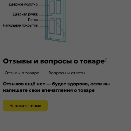
Пропускает свет:
нет
Подходит под двухстворчатый проём:
Да
Гарантия (лет):
1.6
Материал:
Композитный мебельный щит на основе
высококачественного соснового бруса и MDF.
Отзывы и вопросы о товаре
0
Отзывы о товаре
Вопросы и ответы
Отзывов ещё нет — будет здорово, если вы
напишете свои впечатления о товаре
Написать отзыв