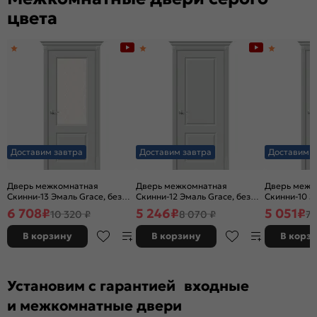
цвета
Доставим завтра
Доставим завтра
Доставим з
Дверь межкомнатная
Дверь межкомнатная
Дверь межк
Скинни-13 Эмаль Grace, без
Скинни-12 Эмаль Grace, без
Скинни-10 Э
декора, остекленная, white
декора, глухая, без стекла,
декора, глух
6 708
₽
5 246
₽
5 051
₽
10 320 ₽
8 070 ₽
7 
сrystal, без кромки, скиновая
без кромки, скиновая
без кромки,
В корзину
В корзину
В корз
Установим с гарантией входные
и межкомнатные двери