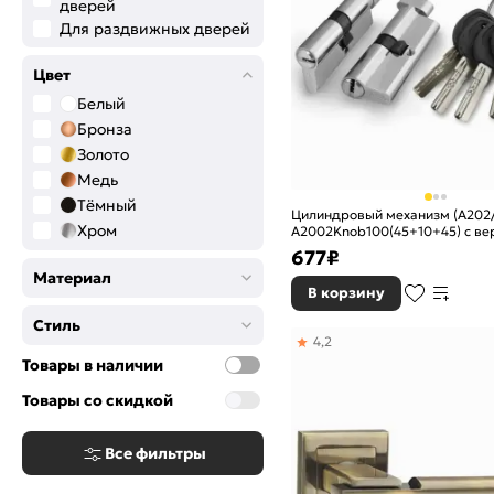
дверей
Для раздвижных дверей
Цвет
Белый
Бронза
Золото
Медь
Тёмный
Цилиндровый механизм (A202/
Хром
A2002Knob100(45+10+45) с ве
никель
677
₽
Материал
В корзину
Стиль
4,2
Товары в наличии
Товары со скидкой
Все фильтры