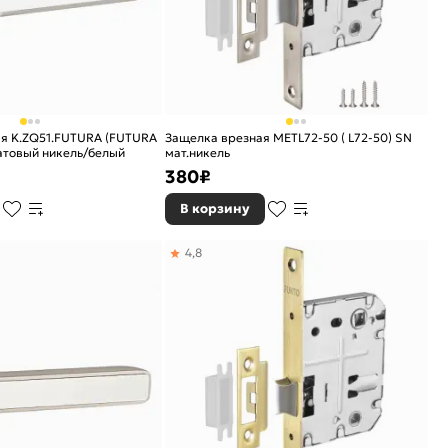
ая K.ZQ51.FUTURA (FUTURA
Защелка врезная METL72-50 ( L72-50) SN
атовый никель/белый
мат.никель
380
₽
В корзину
4,8