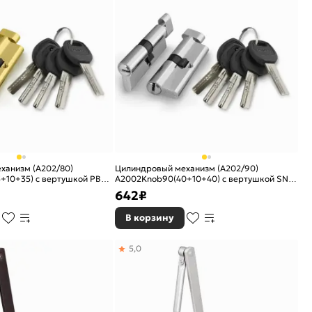
ханизм (A202/80)
Цилиндровый механизм (A202/90)
+10+35) с вертушкой PB
A2002Knob90(40+10+40) с вертушкой SN
никель
642
₽
В корзину
5,0