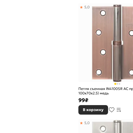
5,0
Петля съемная IN4100SR AC пр
100х70х2.5) медь
99
₽
В корзину
5,0