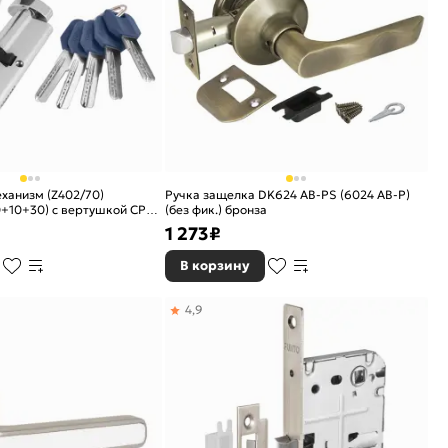
ханизм (Z402/70)
Ручка защелка DK624 AB-PS (6024 AB-P)
+10+30) с вертушкой CP
(без фик.) бронза
1 273
₽
В корзину
4,9