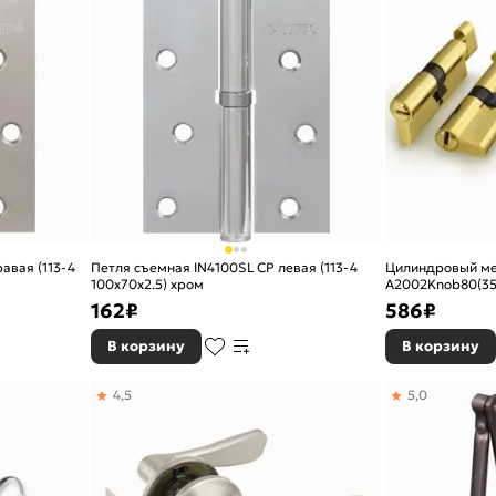
авая (113-4
Петля съемная IN4100SL CP левая (113-4
Цилиндровый ме
100х70х2.5) хром
A2002Knob80(35
латунь
162
₽
586
₽
В корзину
В корзину
4,5
5,0