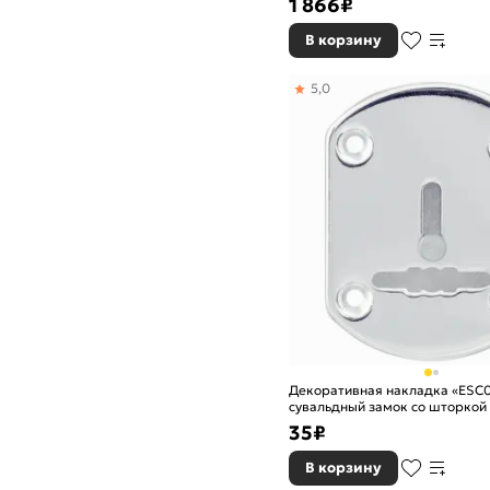
1 866
₽
В корзину
5,0
Декоративная накладка «ESC0
сувальдный замок со шторкой (
тех.упак. Нержавейка
35
₽
В корзину