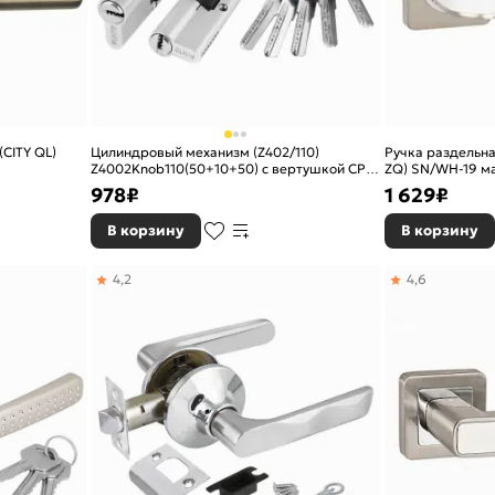
(CITY QL)
Цилиндровый механизм (Z402/110)
Ручка раздельн
Z4002Knob110(50+10+50) с вертушкой CP
ZQ) SN/WH-19 м
хром
978
₽
1 629
₽
В корзину
В корзину
4,2
4,6