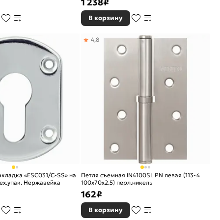
1 238
₽
В корзину
4,8
акладка «ESC031/C-SS» на
Петля съемная IN4100SL PN левая (113-4
тех.упак. Нержавейка
100х70х2.5) перл.никель
162
₽
В корзину