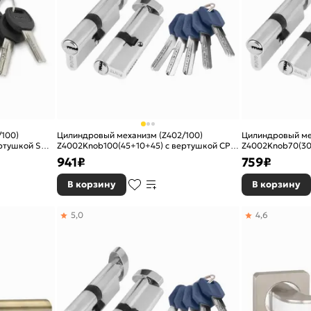
100)
Цилиндровый механизм (Z402/100)
Цилиндровый ме
ртушкой SN
Z4002Knob100(45+10+45) с вертушкой CP
Z4002Knob70(30
хром
хром
941
₽
759
₽
В корзину
В корзину
5,0
4,6