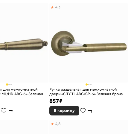
4,3
ая для межкомнатной
Ручка раздельная для межкомнатной
O ML/HD ABG-6» Зеленая
двери «CITY TL ABG/CP-6» Зеленая бронза/
хром
857
₽
В корзину
4,8