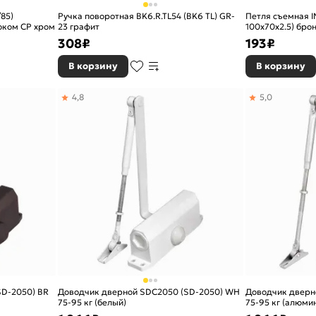
85)
Ручка поворотная BK6.R.TL54 (BK6 TL) GR-
Петля съемная I
оком CP хром
23 графит
100х70х2.5) бро
308
₽
193
₽
В корзину
В корзину
4,8
5,0
SD-2050) BR
Доводчик дверной SDC2050 (SD-2050) WH
Доводчик дверн
75-95 кг (белый)
75-95 кг (алюми