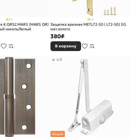
ая K.QR52.MARS (MARS QR)
Защелка врезная METL72-50 ( L72-50) SG
ый никель/белый
мат.золото
380
₽
В корзину
4,9
Акция