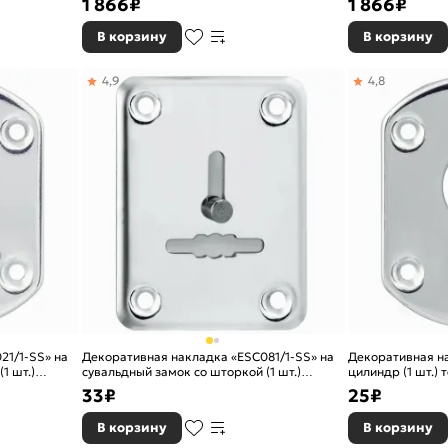
1 866
₽
1 866
₽
В корзину
В корзину
4,9
4,8
21/1-SS» на
Декоративная накладка «ESC081/1-SS» на
Декоративная н
1 шт.)
сувальдный замок со шторкой (1 шт.)
цилиндр (1 шт.) 
тех.упак. Нержавейка
33
₽
25
₽
В корзину
В корзину