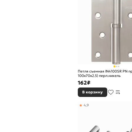
Петля съемная IN4100SR PN пр
100х70х2.5) перл.никель
162
₽
В корзину
4,9