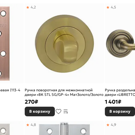
4,2
4,5
авая (113-4
Ручка поворотная для межкомнатной
Ручка раздельн
двери «BK STL SG/GP-4» МатЗолото/Золото
двери «LIBRETT
бронза
270
₽
1 401
₽
В корзину
В корзину
4,8
4,9