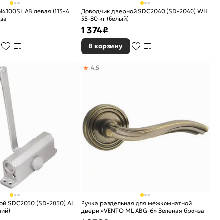
N4100SL AB левая (113-4
Доводчик дверной SDC2040 (SD-2040) WH
нза
55-80 кг (белый)
1 374
₽
В корзину
4,5
ой SDC2050 (SD-2050) AL
Ручка раздельная для межкомнатной
ний)
двери «VENTO ML ABG-6» Зеленая бронза