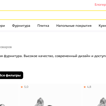
Блоге
ери
Фурнитура
Плитка
Напольные покрытия
Кухн
товаров
ная фурнитура. Высокое качество, современный дизайн и досту
Все фильтры
5,0
4,8