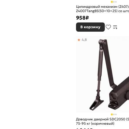
Цилиндровый механизм (Z407/
Z4007Tang85(50+10+25) со шт
958
₽
В корзину
4,8
Доводчик дверной SDC2050 (
75-95 кг (коричневый)