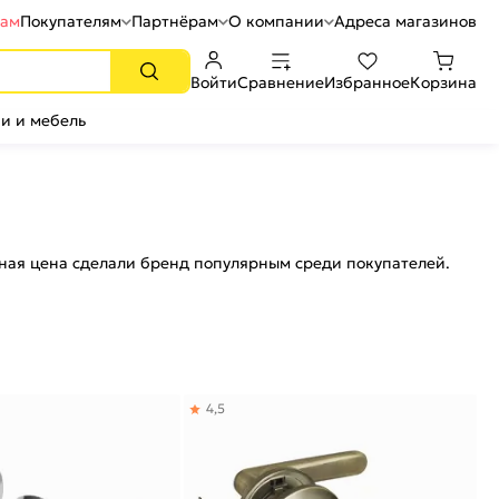
рам
Покупателям
Партнёрам
О компании
Адреса магазинов
Войти
Сравнение
Избранное
Корзина
и и мебель
пная цена сделали бренд популярным среди покупателей.
4,5