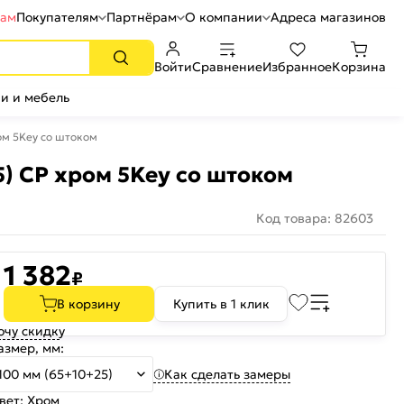
рам
Покупателям
Партнёрам
О компании
Адреса магазинов
Войти
Сравнение
Избранное
Корзина
и и мебель
м 5Key со штоком
) CP хром 5Key со штоком
Код товара: 82603
1 382
₽
В корзину
Купить в 1 клик
очу скидку
азмер, мм:
Как сделать замеры
100 мм (65+10+25)
вет:
Хром