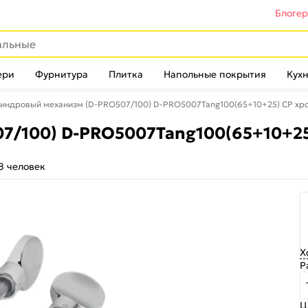
Блоге
ери
Фурнитура
Плитка
Напольные покрытия
Кухн
индровый механизм (D-PRO507/100) D-PRO5007Tang100(65+10+25) CP хро
/100) D-PRO5007Tang100(65+10+25
8 человек
Х
Р
Ц