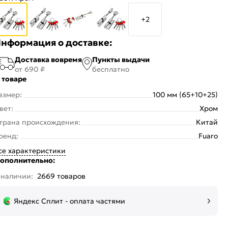
+2
нформация о доставке:
Доставка вовремя
Пункты выдачи
от 690 ₽
бесплатно
 товаре
азмер:
100 мм (65+10+25)
вет:
Хром
трана происхождения:
Китай
ренд:
Fuaro
се характеристики
ополнительно:
 наличии:
2669 товаров
Яндекс Сплит - оплата частями