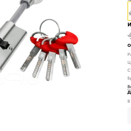
И
О
Р
Ц
С
Б
В
Д
В