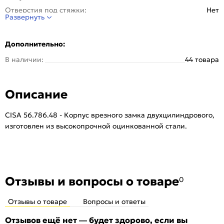
Отверстия под стяжки:
Нет
Развернуть
Бэксет:
64 мм
Вылет ригеля:
38 мм
Дополнительно:
Размер ригеля:
18 мм
В наличии:
44 товара
Тип замка:
Основной (с защелкой под ручку)
Тип механизма секретности:
Двухцилиндровый
Описание
Тип защелки:
Реверсивная
Количество ригелей, шт:
5
CISA 56.786.48 - Корпус врезного замка двухцилиндрового,
Задвижка:
Нет
изготовлен из высокопрочной оцинкованной стали.
Межосевое расстояние:
85 мм
Серия:
REVOLUTION
Тип:
Для входных дверей
Наличие выводов для тяг:
Да
Отзывы и вопросы о товаре
0
Количество шт. в упаковке:
5
Отзывы о товаре
Вопросы и ответы
Отзывов ещё нет — будет здорово, если вы