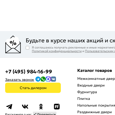
Будьте в курсе наших акций и с
Я соглашаюсь получать рекламные и иные маркетинго
Политикой конфиденциальности
и
Пользовательским
Каталог товаров
+7 (495) 984-16-99
Межкомнатные две
Заказать звонок
Входные двери
Стать дилером
Фурнитура
Плитка
Напольные покрыти
Раздвижные двери
Расскажите о нас
Поделиться