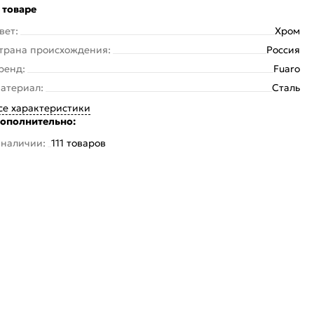
 товаре
вет:
Хром
трана происхождения:
Россия
ренд:
Fuaro
атериал:
Сталь
се характеристики
ополнительно:
 наличии:
111 товаров