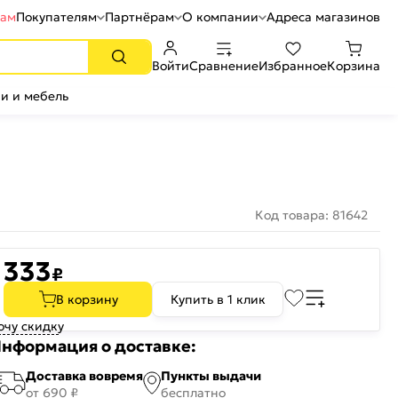
рам
Покупателям
Партнёрам
О компании
Адреса магазинов
Войти
Сравнение
Избранное
Корзина
и и мебель
Код товара: 81642
333
₽
В корзину
Купить в 1 клик
очу скидку
нформация о доставке:
Доставка вовремя
Пункты выдачи
от 690 ₽
бесплатно