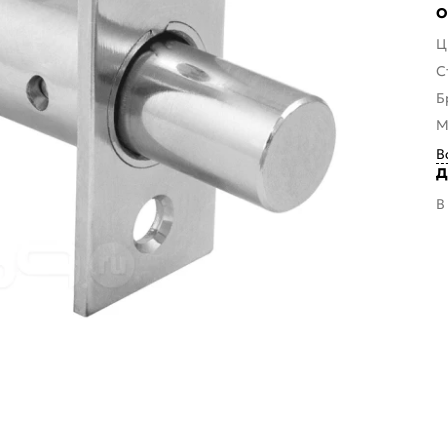
О
Ц
С
Б
М
В
Д
В