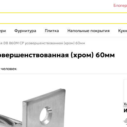
Блоге
ери
Фурнитура
Плитка
Напольные покрытия
Кухн
ая DB 860M CP усовершенствованная (хром) 60мм
овершенствованная (хром) 60мм
 человек
Х
И