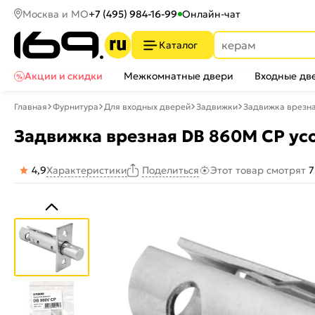
Москва и МО
+7 (495) 984-16-99
Онлайн-чат
Каталог
Акции и скидки
Межкомнатные двери
Входные дв
Главная
Фурнитура
Для входных дверей
Задвижки
Задвижка врезн
Задвижка врезная DB 860M CP ус
4,9
Характеристики
Этот товар смотрят
7
Поделиться