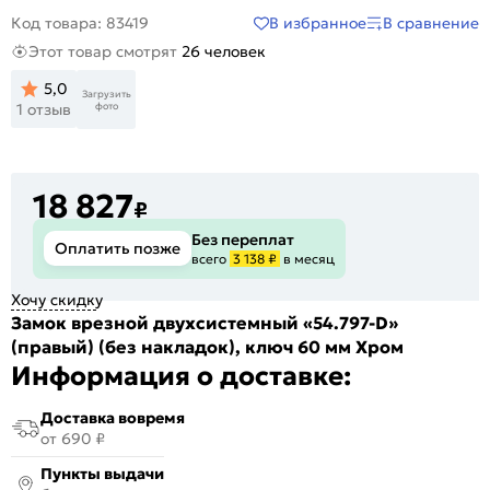
В избранное
В сравнение
Код товара: 83419
Этот товар смотрят
26 человек
5,0
Загрузить
фото
1 отзыв
18 827
₽
Без переплат
Оплатить позже
всего
3 138 ₽
в месяц
Хочу скидку
Замок врезной двухсистемный «54.797-D»
(правый) (без накладок), ключ 60 мм Хром
Информация о доставке:
Доставка вовремя
от 690 ₽
Пункты выдачи