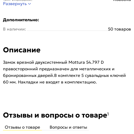
Развернуть
Класс безопасности:
4 класс
Отверстия под стяжки:
Нет
Дополнительно:
Бэксет:
63 мм
В наличии:
50 товаров
Вылет ригеля:
36 мм
Размер ригеля:
18 мм
Описание
Тип замка:
Основной (с защелкой под ручку)
Тип механизма секретности:
Двухсистемный
Замок врезной двухсистемный Mottura 54.797 D
Тип защелки:
Правая
правосторонний предназначен для металлических и
Количество ригелей, шт:
5
бронированных дверей.В комплекте 5 сувальдных ключей
Задвижка:
Нет
60 мм. Накладки не входят в комплектацию.
Количество ключей, шт:
5
Межосевое расстояние:
85 мм
Серия:
54 не перекодиремые
Тип:
Для входных дверей
Отзывы и вопросы о товаре
1
Защита от копирования ключа:
Нет
Отзывы о товаре
Вопросы и ответы
Наличие выводов для тяг:
Да