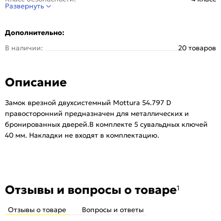
Развернуть
Отверстия под стяжки:
Нет
Бэксет:
63 мм
Дополнительно:
Вылет ригеля:
36 мм
В наличии:
20 товаров
Размер ригеля:
18 мм
Тип замка:
Основной (с защелкой под ручку)
Описание
Тип механизма секретности:
Двухсистемный
Тип защелки:
Правая
Замок врезной двухсистемный Mottura 54.797 D
Количество ригелей, шт:
5
правосторонний предназначен для металлических и
Задвижка:
Нет
бронированных дверей.В комплекте 5 сувальдных ключей
Количество ключей, шт:
5
40 мм. Накладки не входят в комплектацию.
Межосевое расстояние:
85 мм
Серия:
54 не перекодиремые
Тип:
Для входных дверей
Защита от копирования ключа:
Нет
Отзывы и вопросы о товаре
1
Наличие выводов для тяг:
Да
Отзывы о товаре
Вопросы и ответы
Количество шт. в упаковке:
5