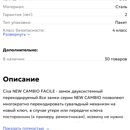
Материал:
Сталь
Гарантия (лет):
2
Тип упаковки:
Пакет
Класс безопасности:
4 класс
Развернуть
Отверстия под стяжки:
Нет
Бэксет:
64 мм
Дополнительно:
Вылет ригеля:
38 мм
В наличии:
30 товаров
Размер ригеля:
18 мм
Тип замка:
Основной (с защелкой под ручку)
Описание
Тип механизма
Двухсистемный с перекодировкой
секретности:
Тип защелки:
Реверсивная
Cisa NEW CAMBIO FACILE - замок двухсистемный
перекодируемый.Все замки серии NEW CAMBIO позволяют
Количество ригелей, шт:
5
многократно перекодировать сувальдный механизм на
Задвижка:
Нет
новый ключ, в случае утери или передачи ключа
Межосевое расстояние:
85 мм
посторонним (к примеру, ремонтникам), хозяину не нужно
Серия:
New Cambio
менять весь замок, достаточно приобрести новый комплект
Показать полностью
ключей и самостоятельно перекодировать замок.
Тип:
Для входных дверей