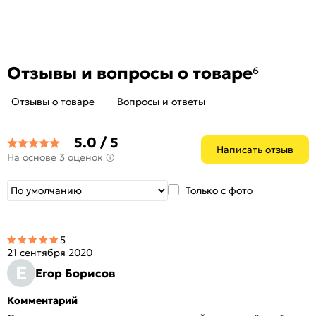
Защита от копирования ключа:
Нет
Дополнительная защита:
ALPS
Наличие выводов для тяг:
Да
Отзывы и вопросы о товаре
6
Количество шт. в упаковке:
5
Отзывы о товаре
Вопросы и ответы
5.0 / 5
Написать отзыв
На основе 3 оценок
Только с фото
5
21 сентября 2020
Е
Егор Борисов
Комментарий