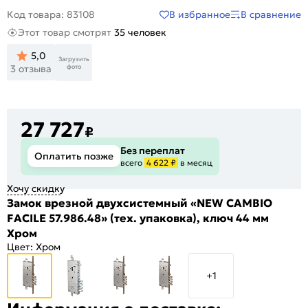
В избранное
В сравнение
Код товара: 83108
Этот товар смотрят
35 человек
5,0
Загрузить
фото
3 отзыва
27 727
₽
Без переплат
Оплатить позже
всего
4 622 ₽
в месяц
Хочу скидку
Замок врезной двухсистемный «NEW CAMBIO
FACILE 57.986.48» (тех. упаковка), ключ 44 мм
Хром
Цвет:
Хром
+1