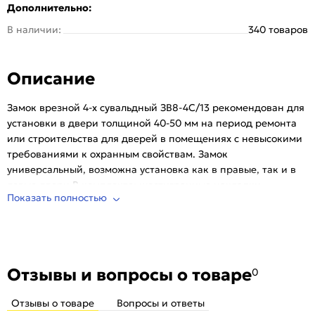
Дополнительно:
Бэксет:
48,5 мм
В наличии:
340 товаров
Вылет ригеля:
21 мм
Размер ригеля:
11 мм
Описание
Тип замка:
Дополнительный (верхний)
Тип механизма секретности:
Сувальдный
Замок врезной 4-х сувальдный ЗВ8-4С/13 рекомендован для
Количество ригелей, шт:
3
установки в двери толщиной 40-50 мм на период ремонта
Задвижка:
Нет
или строительства для дверей в помещениях с невысокими
Количество ключей, шт:
3
требованиями к охранным свойствам. Замок
универсальный, возможна установка как в правые, так и в
Количество комбинаций:
500
левые двери.В комплекте: шестигранные накладки
Серия:
ЗВ8
Показать полностью
(цинковое покрытие), 3 стальных ключа длиной 70 мм.
Тип:
Для входных дверей
Защита от копирования ключа:
Нет
Наличие выводов для тяг:
Нет
Количество шт. в упаковке:
30
Отзывы и вопросы о товаре
0
Отзывы о товаре
Вопросы и ответы