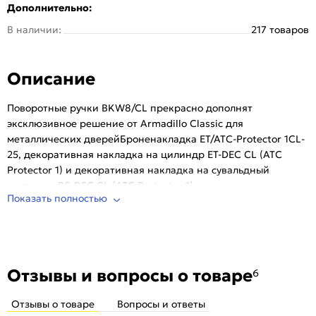
Дополнительно:
Квадрат:
8 мм
В наличии:
217 товаров
Серия:
Classic
Тип:
Для межкомнатных дверей
Описание
Количество шт. в упаковке:
40
Поворотные ручки BKW8/CL прекрасно дополнят
эксклюзивное решение от Armadillo Classic для
металлических дверейБроненакладка ET/ATC-Protector 1CL-
25, декоративная накладка на цилиндр ET-DEC CL (ATC
Protector 1) и декоративная накладка на сувальдный
механизм PS-DEC CL (ATC Protector 1).
Показать полностью
Отзывы и вопросы о товаре
6
Отзывы о товаре
Вопросы и ответы