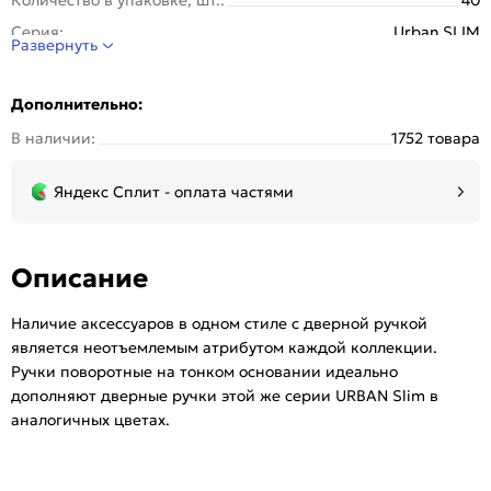
Серия:
Urban SLIM
Развернуть
Стиль:
Модерн
Страна происхождения:
Китай
Дополнительно:
Тип розетки:
Круглая
В наличии:
1752 товара
Тип упаковки:
Подвес
Цвет:
Итальянский тисненый
Яндекс Сплит - оплата частями
Описание
Наличие аксессуаров в одном стиле с дверной ручкой
является неотъемлемым атрибутом каждой коллекции.
Ручки поворотные на тонком основании идеально
дополняют дверные ручки этой же серии URBAN Slim в
аналогичных цветах.