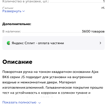
Количество в упаковке, шт.:
1
Серия:
JS
Развернуть
Стиль:
Модерн
Страна происхождения:
Китай
Дополнительно:
Тип розетки:
Квадратная
В наличии:
3600 товаров
Тип упаковки:
Подвес
Цвет:
Хром
Яндекс Сплит - оплата частями
Описание
Поворотная ручка на тонком квадратном основании Ajax
BK6 серии JS подходит для установки на внутренние
входные и межкомнатные двери. Материал
изготовления:алюминий. Гальваническое покрытие прошло
тест на устойчивость к коррозии в соляном тумане и
соответствует 1 классу ГОСТ. Толщина основания: 6 мм.
Показать полностью