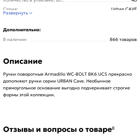
Серия:
Urban CAVE
Развернуть
Стиль:
Модерн
Страна происхождения:
Китай
Дополнительно:
Тип розетки:
Прямоугольная
В наличии:
866 товаров
Тип упаковки:
Kоробка
Цвет:
МатНикель
Описание
Ручки поворотные Armadillo WC-BOLT BK6 UCS прекрасно
дополняют ручки серии URBAN Cave. Необычное
прямоугольное основание выгодно подчеркивает строгие
формы этой коллекции.
Отзывы и вопросы о товаре
8