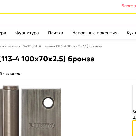
Блоге
ери
Фурнитура
Плитка
Напольные покрытия
Кухн
ля съемная IN4100SL AB левая (113-4 100х70х2.5) бронза
(113-4 100х70х2.5) бронза
5 человек
Х
Ц