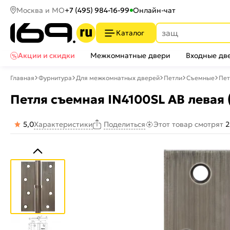
Москва и МО
+7 (495) 984-16-99
Онлайн-чат
Каталог
Акции и скидки
Межкомнатные двери
Входные дв
Главная
Фурнитура
Для межкомнатных дверей
Петли
Съемные
Пет
Петля съемная IN4100SL AB левая 
5,0
Характеристики
Этот товар смотрят
2
Поделиться