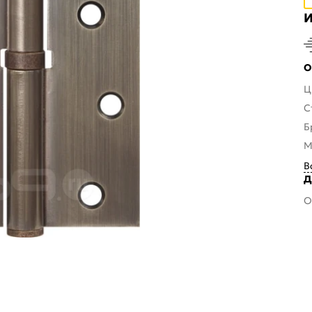
И
О
Ц
С
Б
М
В
Д
О