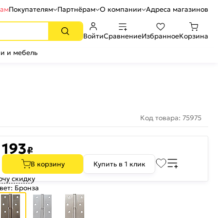
рам
Покупателям
Партнёрам
О компании
Адреса магазинов
Войти
Сравнение
Избранное
Корзина
и и мебель
Код товара: 75975
193
₽
В корзину
Купить в 1 клик
очу скидку
вет:
Бронза