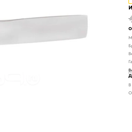
И
О
М
Б
В
Г
В
Д
В
О