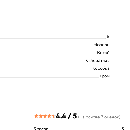
JK
Модерн
Китай
Квадратная
Kоробка
Хром
4.4 / 5
(На основе 7 оценок)
5 звезд
3