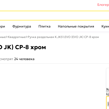
Блоге
ери
Фурнитура
Плитка
Напольные покрытия
Кухн
ьные
Квадратные
Ручка раздельная K.JK51.EVO (EVO JK) CP-8 хром
O JK) CP-8 хром
 смотрят
24 человека
Х
Ц