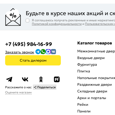
Будьте в курсе наших акций и с
Я соглашаюсь получать рекламные и иные маркетинго
Политикой конфиденциальности
и
Пользовательским
Каталог товаров
+7 (495) 984-16-99
Межкомнатные две
Заказать звонок
Входные двери
Стать дилером
Фурнитура
Плитка
Напольные покрыти
Раздвижные двери
Расскажите о нас
Поделиться
Складные двери
Оцените магазин
Арки и порталы
Рейки
Панели