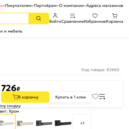
рам
Покупателям
Партнёрам
О компании
Адреса магазинов
Войти
Сравнение
Избранное
Корзина
и и мебель
Код товара: 82660
726
₽
В корзину
Купить в 1 клик
очу скидку
вет:
Хром
+1