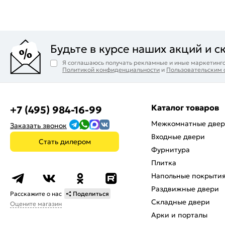
Будьте в курсе наших акций и с
Я соглашаюсь получать рекламные и иные маркетинго
Политикой конфиденциальности
и
Пользовательским
Каталог товаров
+7 (495) 984-16-99
Межкомнатные две
Заказать звонок
Входные двери
Стать дилером
Фурнитура
Плитка
Напольные покрыти
Раздвижные двери
Расскажите о нас
Поделиться
Складные двери
Оцените магазин
Арки и порталы