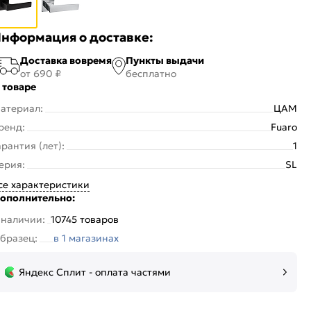
нформация о доставке:
Доставка вовремя
Пункты выдачи
от 690 ₽
бесплатно
 товаре
атериал:
ЦАМ
ренд:
Fuaro
арантия (лет):
1
ерия:
SL
се характеристики
ополнительно:
 наличии:
10745 товаров
бразец:
в 1 магазинах
Яндекс Сплит - оплата частями