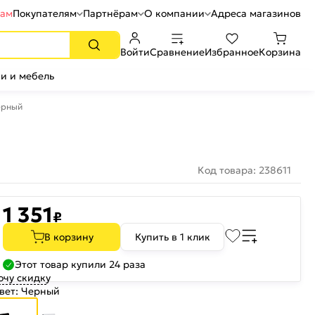
рам
Покупателям
Партнёрам
О компании
Адреса магазинов
Войти
Сравнение
Избранное
Корзина
и и мебель
черный
Код товара: 238611
1 351
₽
В корзину
Купить в 1 клик
Этот товар купили 24 раза
очу скидку
вет:
Черный