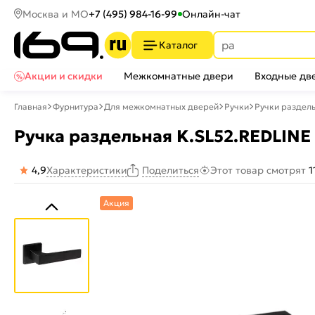
Москва и МО
+7 (495) 984-16-99
Онлайн-чат
Каталог
Акции и скидки
Межкомнатные двери
Входные дв
Главная
Фурнитура
Для межкомнатных дверей
Ручки
Ручки раздел
Ручка раздельная K.SL52.REDLINE 
4,9
Характеристики
Этот товар смотрят
1
Поделиться
Акция