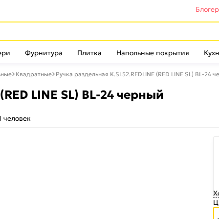
Блоге
ери
Фурнитура
Плитка
Напольные покрытия
Кухн
ьные
Квадратные
Ручка раздельная K.SL52.REDLINE (RED LINE SL) BL-24 
(RED LINE SL) BL-24 черный
1 человек
Х
Ц