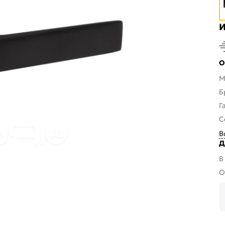
И
О
М
Б
Г
С
В
Д
В
О