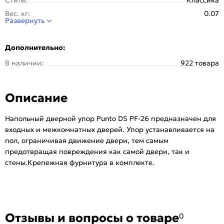
Вес, кг:
0.07
Развернуть
Гарантия (лет):
1
Тип упаковки:
Подвес
Дополнительно:
Размер, мм:
26
В наличии:
922 товара
Серия:
DS PF
Магнитная фиксация:
Нет
Описание
Тип:
Для межкомнатных дверей
Количество шт. в упаковке:
200
Напольный дверной упор Punto DS PF-26 предназначен для
входных и межкомнатных дверей. Упор устанавливается на
пол, ограничивая движение двери, тем самым
предотвращая повреждения как самой двери, так и
стены.Крепежная фурнитура в комплекте.
Отзывы и вопросы о товаре
0