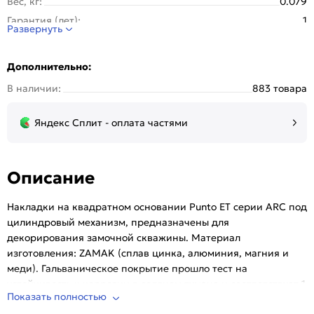
Вес, кг:
0.079
Гарантия (лет):
1
Развернуть
Тип розетки:
Квадратная
Тип упаковки:
Блистер
Дополнительно:
Количество шт. в упаковке:
1
В наличии:
883 товара
Яндекс Сплит - оплата частями
Описание
Накладки на квадратном основании Punto ET серии ARC под
цилиндровый механизм, предназначены для
декорирования замочной скважины. Материал
изготовления: ZAMAK (сплав цинка, алюминия, магния и
меди). Гальваническое покрытие прошло тест на
устойчивость к коррозии в соляном тумане и соответствует 1
Показать полностью
классу ГОСТ. Цвет: матовый никель. Крепежная фурнитура в