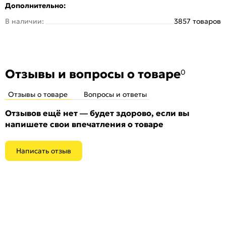
Дополнительно:
Максимальная нагрузка (2 петли):
30 кг
В наличии:
3857 товаров
Подшипник:
Втулка
Серия:
200-2B
Тип:
Для межкомнатных дверей
Количество шт. в упаковке:
1
Отзывы и вопросы о товаре
0
Отзывы о товаре
Вопросы и ответы
Отзывов ещё нет — будет здорово, если вы
напишете свои впечатления о товаре
Написать отзыв