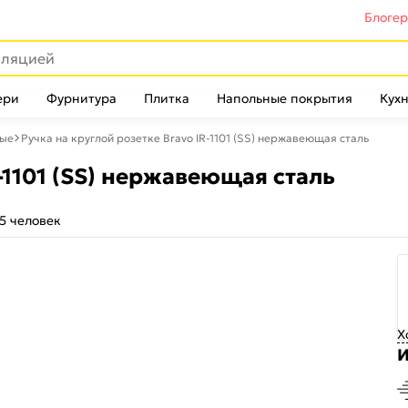
Блоге
ери
Фурнитура
Плитка
Напольные покрытия
Кухн
лые
Ручка на круглой розетке Bravo IR-1101 (SS) нержавеющая сталь
R-1101 (SS) нержавеющая сталь
5 человек
Х
И