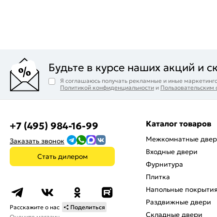
Будьте в курсе наших акций и с
Я соглашаюсь получать рекламные и иные маркетинго
Политикой конфиденциальности
и
Пользовательским
Каталог товаров
+7 (495) 984-16-99
Межкомнатные две
Заказать звонок
Входные двери
Стать дилером
Фурнитура
Плитка
Напольные покрыти
Раздвижные двери
Расскажите о нас
Поделиться
Складные двери
Оцените магазин