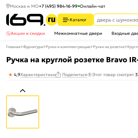
Москва и МО
+7 (495) 984-16-99
Онлайн-чат
Каталог
Акции и скидки
Межкомнатные двери
Входные дв
Главная
Фурнитура
Ручки и комплектующие
Ручки на розетке
Круг
Ручка на круглой розетке Bravo I
4,9
Характеристики
Этот товар смотрят
3
Поделиться