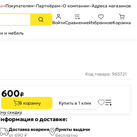
рам
Покупателям
Партнёрам
О компании
Адреса магазинов
Войти
Сравнение
Избранное
Корзина
и и мебель
Код товара: 965721
600
₽
В корзину
Купить в 1 клик
очу скидку
нформация о доставке:
Доставка вовремя
Пункты выдачи
от 690 ₽
бесплатно