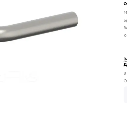
О
М
Б
В
К
В
Д
В
О