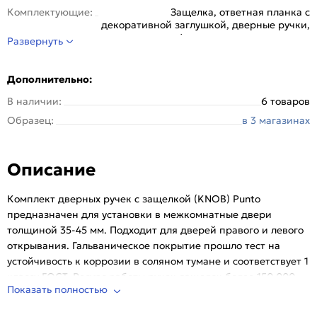
Комплектующие:
Защелка, ответная планка с
декоративной заглушкой, дверные ручки,
крепежная фурнитура, инструкция по
Развернуть
Серия:
Нажимные
Стиль:
Классика
Дополнительно:
Страна происхождения:
Китай
В наличии:
6 товаров
Тип розетки:
Круглая
Образец:
в 3 магазинах
Тип упаковки:
Kоробка
Цвет:
Хром
Описание
Комплект дверных ручек с защелкой (KNOB) Punto
предназначен для установки в межкомнатные двери
толщиной 35-45 мм. Подходит для дверей правого и левого
открывания. Гальваническое покрытие прошло тест на
устойчивость к коррозии в соляном тумане и соответствует 1
классу ГОСТ. Ресурс работы ручек-защелок более 150 000
Показать полностью
циклов открывания/закрывания, что гарантирует
безотказную работу двери более чем на 15 лет. Бэксет