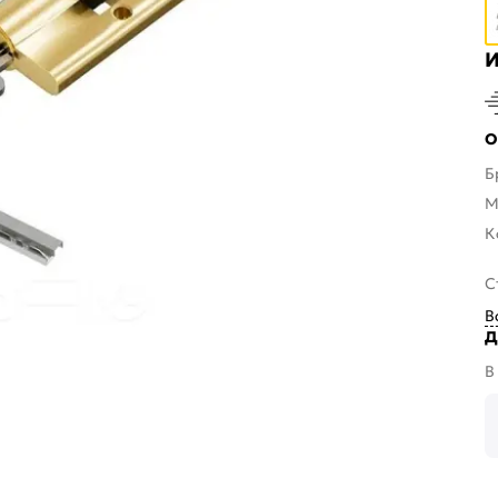
И
О
Б
М
К
С
В
Д
В