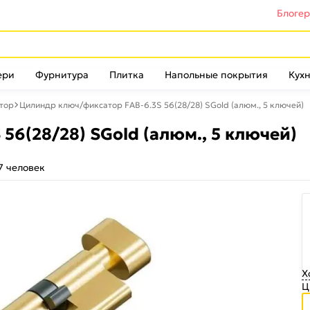
Блоге
ери
Фурнитура
Плитка
Напольные покрытия
Кухн
тор
Цилиндр ключ/фиксатор FAB-6.3S 56(28/28) SGold (алюм., 5 ключей)
56(28/28) SGold (алюм., 5 ключей)
7 человек
Х
Ц