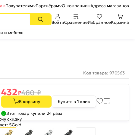
рам
Покупателям
Партнёрам
О компании
Адреса магазинов
Войти
Сравнение
Избранное
Корзина
и и мебель
Код товара: 970563
432
480
₽
₽
В корзину
Купить в 1 клик
Этот товар купили 24 раза
очу скидку
вет:
SGold