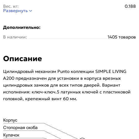
Вес, кг:
0.188
Развернуть
Гарантия (лет):
1
Тип упаковки:
Kоробка
Дополнительно:
Класс безопасности:
2 класс
В наличии:
1405 товаров
Материал ключа:
Латунь
Материал цилиндра:
Алюминий
Описание
Материал вертушки:
Алюминий
Количество ключей, шт:
5
Цилиндровый механизм Punto коллекции SIMPLE LIVING
Количество пинов:
7
A200 предназначен для установки в корпуса врезных
Комплектация вертушкой:
Нет
цилиндровых замков для всех типов дверей. Вариант
Комплектующие:
5 латунных ключей с пластиковой
исполнения: ключ-ключ.5 латунных ключей с пластиковой
головкой, крепежный винт 60 мм.
головкой, крепежный винт 60 мм.
Размер, мм:
80
Серия:
A200
Ключ с пластиковой головкой:
Да
Изготовление дубликатов только по карте владельца:
Нет
Тип:
Для межкомнатных дверей