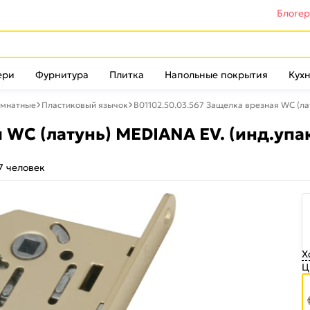
Блоге
ери
Фурнитура
Плитка
Напольные покрытия
Кухн
омнатные
Пластиковый язычок
B01102.50.03.567 Защелка врезная WC (ла
 WC (латунь) MEDIANA EV. (инд.упа
7 человек
Х
Ц