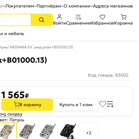
рам
Покупателям
Партнёрам
О компании
Адреса магазинов
Войти
Сравнение
Избранное
Корзина
и и мебель
тунь) MEDIANA EV. (инд.упак+B01000.13)
к+B01000.13)
Код товара: 83002
1 565
₽
В корзину
Купить в 1 клик
очу скидку
вет:
Латунь
+2