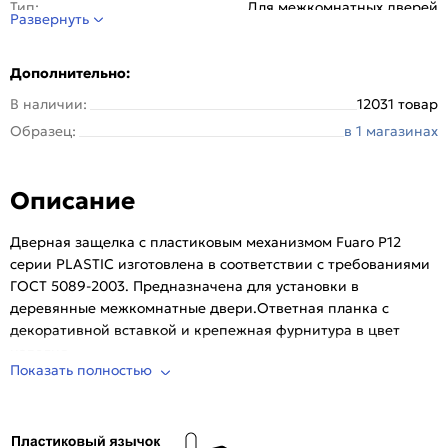
Тип:
Для межкомнатных дверей
Развернуть
Вес, кг:
0.115
Тип защелки:
Универсальная
Дополнительно:
Гарантия (лет):
1
В наличии:
12031 товар
Дополнительная фиксация:
Без доп. фиксации
Образец:
в 1 магазинах
Количество шт. в упаковке:
100
Серия:
P12
Описание
Дверная защелка с пластиковым механизмом Fuaro P12
серии PLASTIC изготовлена в соответствии с требованиями
ГОСТ 5089-2003. Предназначена для установки в
деревянные межкомнатные двери.Ответная планка с
декоративной вставкой и крепежная фурнитура в цвет
изделия.
Показать полностью