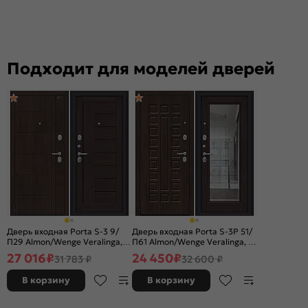
Подходит для моделей дверей
Дверь входная Porta S-3 9/
Дверь входная Porta S-3P 51/
П29 Almon/Wenge Veralinga, 2
П61 Almon/Wenge Veralinga, с
замка, с ночной задвижкой
зеркалом, 2 замка, с ночной
27 016
₽
24 450
₽
31 783 ₽
32 600 ₽
задвижкой
В корзину
В корзину