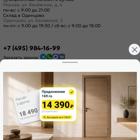
Москва, ул. Венёвская, д. 4
пн-вс: с 9:00 до 21:00
Склад в Одинцово
Одинцово, ул. Баковская, 5
пн-пт: с 9:00 до 19:30
/
сб-вс: с 9:00 до 18:00
+7 (495) 984-16-99
Заказать звонок
Стать дилером
Расскажите о нас
Поделиться
Оцените магазин
ИКС 1340
© 2010—2026 Склад Дверей 169.RU