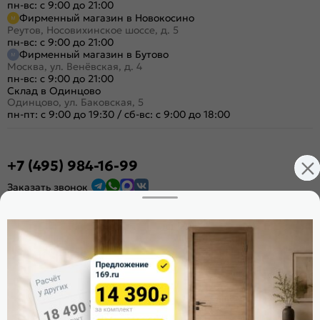
пн-вс: с 9:00 до 21:00
Фирменный магазин в Новокосино
Реутов, Носовихинское шоссе, д. 5
пн-вс: с 9:00 до 21:00
Фирменный магазин в Бутово
Москва, ул. Венёвская, д. 4
пн-вс: с 9:00 до 21:00
Склад в Одинцово
Одинцово, ул. Баковская, 5
пн-пт: с 9:00 до 19:30
/
сб-вс: с 9:00 до 18:00
+7 (495) 984-16-99
Заказать звонок
Стать дилером
Расскажите о нас
Поделиться
Оцените магазин