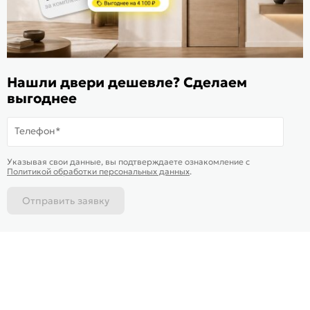
ИКС 1340
© 2010—2026 Склад Дверей 169.RU
Пользовательское соглашение
Нашли двери дешевле? Сделаем
Политика обработки персональных данных
выгоднее
Карта сайта
Телефон*
В корзину
-
1 617
₽
Купить в 1 клик
Указывая свои данные, вы подтверждаете ознакомление c
Политикой обработки персональных данных
.
Отправить заявку
Каталог
Магазины
Позвонить
Написать
Корзина
На информационном ресурсе
применяются
куки
и рекомендательные технологии
Хорошо