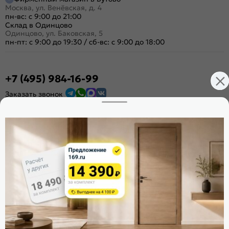
Москва, ул. Венёвская, д. 4
пн-вс: с 9:00 до 21:00
Склад в Одинцово
Одинцово, ул. Баковская, 5
пн-пт: с 9:00 до 19:30
/
сб-вс: с 9:00 до 18:00
+7 (495) 984-16-99
Заказать звонок
Стать дилером
Расскажите о нас
Поделиться
Оцените магазин
ИКС 1340
© 2010—2026 Склад Дверей 169.RU