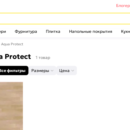
Блоге
ери
Фурнитура
Плитка
Напольные покрытия
Кухн
le Aqua Protect
ua Protect
1 товар
Все фильтры
Размеры
Цена