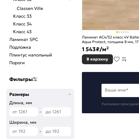
Classen Ville
Класс 33
Класс 34
Класс 43
Ламинат AC4/32 класс 4V Balter
Ламинат SPC
Aqua Protect, толщина 8 мм, 
современный дуб
Подложка
1 543
₽/м²
Плинтус напольный
В корзину
Пороги
Фильтры
Ваше имя*
Размеры
Длина, мм
Указывая свои данн
-
Ширина, мм
-