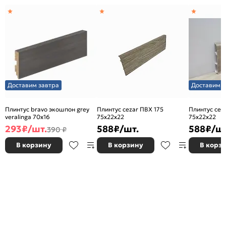
Доставим завтра
Доставим з
Плинтус bravo экошпон grey
Плинтус cezar ПВХ 175
Плинтус cez
veralinga 70x16
75x22x22
75x22x22
293
₽/шт.
588
₽/шт.
588
₽/шт
390 ₽
В корзину
В корзину
В корз