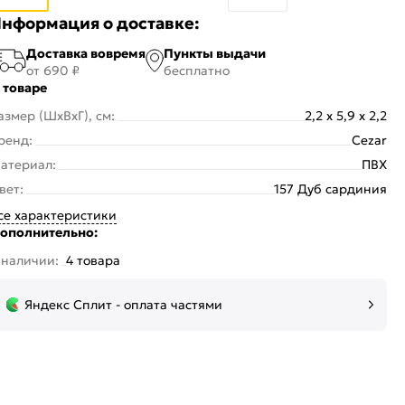
нформация о доставке:
Доставка вовремя
Пункты выдачи
от 690 ₽
бесплатно
 товаре
азмер (ШхВхГ), см:
2,2 x 5,9 x 2,2
ренд:
Cezar
атериал:
ПВХ
вет:
157 Дуб сардиния
се характеристики
ополнительно:
 наличии:
4 товара
Яндекс Сплит - оплата частями