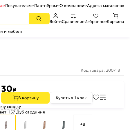
рам
Покупателям
Партнёрам
О компании
Адреса магазинов
Войти
Сравнение
Избранное
Корзина
и и мебель
Код товара: 200718
30
₽
В корзину
Купить в 1 клик
очу скидку
вет:
157 Дуб сардиния
+8