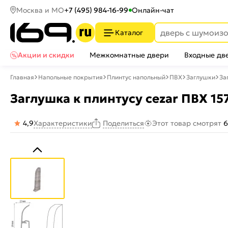
Москва и МО
+7 (495) 984-16-99
Онлайн-чат
Каталог
Акции и скидки
Межкомнатные двери
Входные дв
Главная
Напольные покрытия
Плинтус напольный
ПВХ
Заглушки
За
Заглушка к плинтусу cezar ПВХ 15
4,9
Характеристики
Этот товар смотрят
6
Поделиться