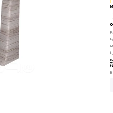
И
О
Р
Б
М
Ц
В
Д
В