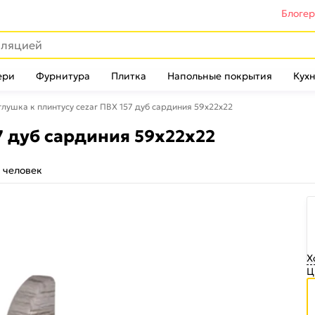
Блоге
ери
Фурнитура
Плитка
Напольные покрытия
Кухн
глушка к плинтусу cezar ПВХ 157 дуб сардиния 59x22x22
7 дуб сардиния 59x22x22
 человек
Х
Ц