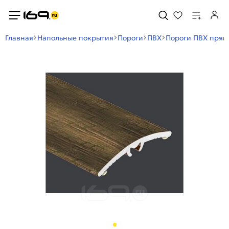
Главная
Напольные покрытия
Пороги
ПВХ
Пороги ПВХ прям